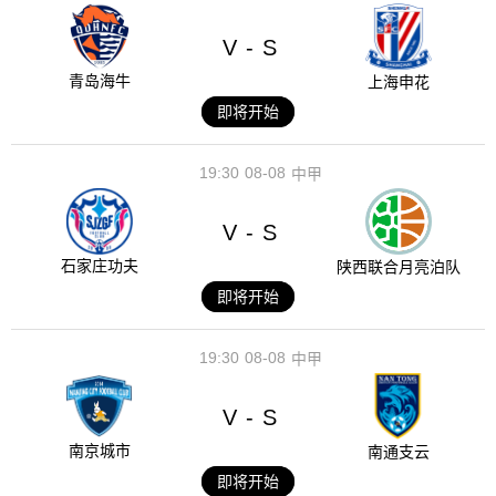
V
S
-
青岛海牛
上海申花
即将开始
19:30
08-08
中甲
V
S
-
石家庄功夫
陕西联合月亮泊队
即将开始
19:30
08-08
中甲
V
S
-
南京城市
南通支云
即将开始