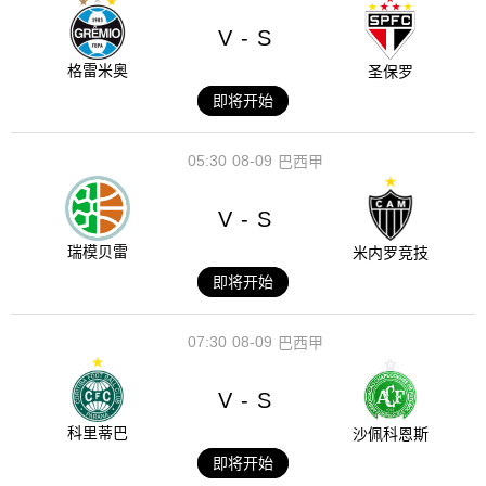
V
S
-
格雷米奥
圣保罗
即将开始
05:30
08-09
巴西甲
V
S
-
瑞模贝雷
米内罗竞技
即将开始
07:30
08-09
巴西甲
V
S
-
科里蒂巴
沙佩科恩斯
即将开始