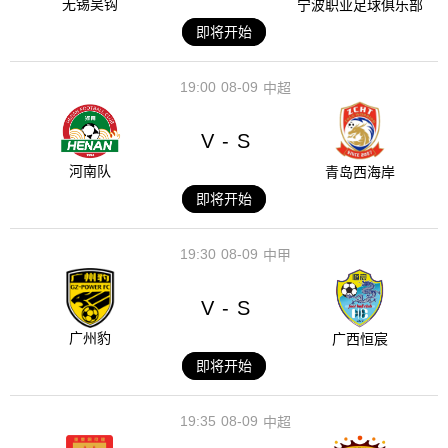
无锡吴钩
宁波职业足球俱乐部
即将开始
19:00
08-09
中超
V
S
-
河南队
青岛西海岸
即将开始
19:30
08-09
中甲
V
S
-
广州豹
广西恒宸
即将开始
19:35
08-09
中超