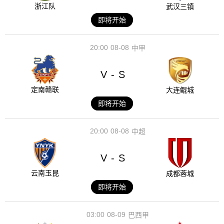
浙江队
武汉三镇
即将开始
20:00
08-08
中甲
V
S
-
定南赣联
大连鲲城
即将开始
20:00
08-08
中超
V
S
-
云南玉昆
成都蓉城
即将开始
03:00
08-09
巴西甲