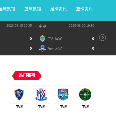
足球集锦
篮球集锦
足球资讯
篮球资讯
2026-08-15 19:35
2026-08-15 19:30
中甲
中甲
0
广西恒宸
0
无
0
梅州客家
0
广
热门赛事
中超
中超
中超
中超