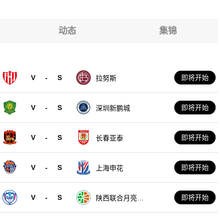
尔
尔
尔
动态
集锦
尔
尔
V
-
S
即将开始
拉努斯
尔
V
-
S
即将开始
深圳新鹏城
V
-
S
即将开始
长春亚泰
V
-
S
即将开始
上海申花
V
-
S
即将开始
陕西联合月亮泊
队