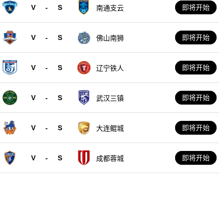
V
-
S
即将开始
南通支云
V
-
S
即将开始
佛山南狮
V
-
S
即将开始
辽宁铁人
V
-
S
即将开始
武汉三镇
V
-
S
即将开始
大连鲲城
V
-
S
即将开始
成都蓉城