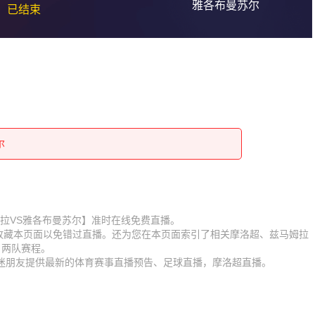
雅各布曼苏尔
已结束
尔
尔
尔
尔
尔
尔
尔
尔
【兹马姆拉VS雅各布曼苏尔】准时在线免费直播。
】收藏本页面以免错过直播。还为您在本页面索引了相关摩洛超、兹马姆拉
尔
尔
、两队赛程。
球迷朋友提供最新的体育赛事直播预告、足球直播，摩洛超直播。
尔
尔
尔
尔