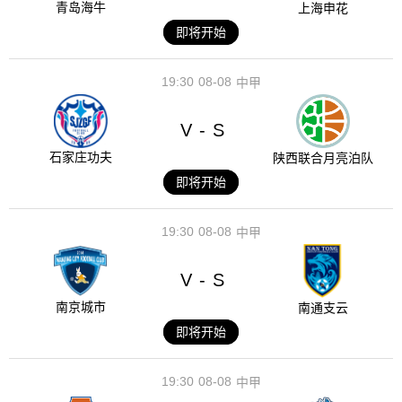
青岛海牛
上海申花
即将开始
19:30
08-08
中甲
V
S
-
石家庄功夫
陕西联合月亮泊队
即将开始
19:30
08-08
中甲
V
S
-
南京城市
南通支云
即将开始
19:30
08-08
中甲