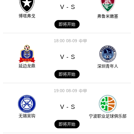
V
S
-
博塔弗戈
弗鲁米嫩塞
即将开始
18:00
08-09
中甲
V
S
-
延边龙鼎
深圳青年人
即将开始
19:00
08-09
中甲
V
S
-
无锡吴钩
宁波职业足球俱乐部
即将开始