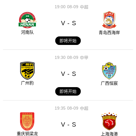
19:00
08-09
中超
V
S
-
河南队
青岛西海岸
即将开始
19:30
08-09
中甲
V
S
-
广州豹
广西恒宸
即将开始
19:35
08-09
中超
V
S
-
重庆铜梁龙
上海海港