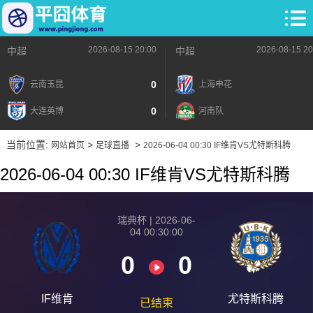
2026-08-15 20:00
2026-08-15 20
中超
中超
0
云南玉昆
上海申花
0
大连英博
河南队
当前位置:
>
>
网站首页
足球直播
2026-06-04 00:30 IF维肯VS尤特斯科腾
2026-06-04 00:30 IF维肯VS尤特斯科腾
瑞典杯 | 2026-06-
04 00:30:00
0
0
IF维肯
尤特斯科腾
已结束