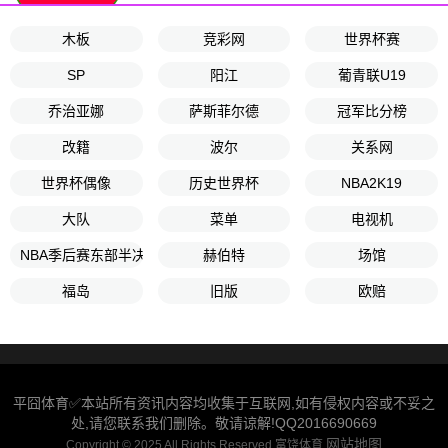
木板
竞彩网
世界杯赛
SP
阳江
葡青联U19
乔治亚娜
萨斯菲尔德
冠军比分榜
改籍
波尔
关系网
世界杯偶像
历史世界杯
NBA2K19
大队
菜单
电视机
NBA季后赛东部半决赛G7
赫伯特
场馆
福岛
旧版
欧赔
平囧体育✅本站所有资讯内容均收集于互联网,如有侵权内容或不妥之
处,请您联系我们删除。敬请谅解!QQ2016690669
网站地图
Copyright © 2025 All Rights Reserved 富饶体育