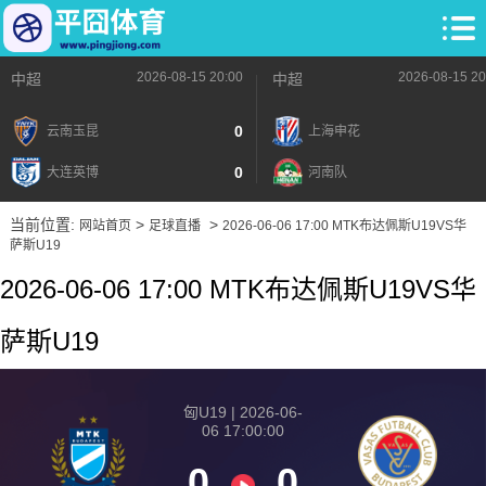
2026-08-15 20:00
2026-08-15 20
中超
中超
0
云南玉昆
上海申花
0
大连英博
河南队
当前位置:
>
>
网站首页
足球直播
2026-06-06 17:00 MTK布达佩斯U19VS华
萨斯U19
2026-06-06 17:00 MTK布达佩斯U19VS华
萨斯U19
匈U19 | 2026-06-
06 17:00:00
0
0