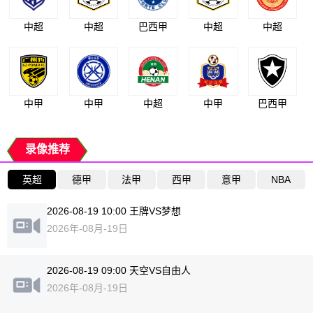
中超
中超
巴西甲
中超
中超
中甲
中甲
中超
中甲
巴西甲
录像推荐
英超
德甲
法甲
西甲
意甲
NBA
2026-08-19 10:00 王牌VS梦想
2026年-08月-19日
2026-08-19 09:00 天空VS自由人
2026年-08月-19日