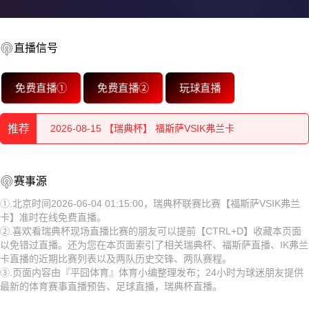
2026-08-15 【瑞典杯】 福斯萨VSIK弗兰卡
直播信号
2026-08-15 【瑞典杯】 福斯萨VSIK弗兰卡
免费直播①
免费直播②
玩球直播
2026-08-15 【瑞典杯】 福斯萨VSIK弗兰卡
推荐
2026-08-15 【瑞典杯】 福斯萨VSIK弗兰卡
2026-08-15 【瑞典杯】 福斯萨VSIK弗兰卡
2026-08-15 【瑞典杯】 福斯萨VSIK弗兰卡
赛事源
2026-08-15 【瑞典杯】 福斯萨VSIK弗兰卡
2026-08-15 【瑞典杯】 福斯萨VSIK弗兰卡
①.北京时间2026-06-04 01:15:00，瑞典杯联赛比赛【福斯萨VSIK弗兰
卡】准时在线免费直播。
2026-08-15 【瑞典杯】 福斯萨VSIK弗兰卡
2026-08-15 【瑞典杯】 福斯萨VSIK弗兰卡
②.喜欢看瑞典杯现场直播比赛的朋友可以提前【CTRL+D】收藏本页面
以免错过直播。还为您在本页面索引了相关瑞典杯、福斯萨直播、IK弗兰
2026-08-15 【瑞典杯】 福斯萨VSIK弗兰卡
2026-08-15 【瑞典杯】 福斯萨VSIK弗兰卡
卡直播的近期比赛列表以及两队历史交锋、两队赛程。
③.页面内容由『平囧体育』体育小编整理发布；24小时为球迷朋友提供
2026-08-15 【瑞典杯】 福斯萨VSIK弗兰卡
2026-08-15 【瑞典杯】 福斯萨VSIK弗兰卡
最新的体育赛事直播预告、足球直播，瑞典杯直播。
2026-08-14 【瑞典杯】 福斯萨VSIK弗兰卡
2026-08-15 【瑞典杯】 福斯萨VSIK弗兰卡