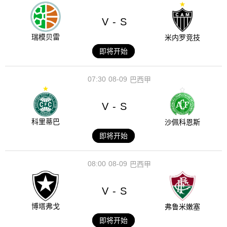
V
S
-
瑞模贝雷
米内罗竞技
即将开始
07:30
08-09
巴西甲
V
S
-
科里蒂巴
沙佩科恩斯
即将开始
08:00
08-09
巴西甲
V
S
-
博塔弗戈
弗鲁米嫩塞
即将开始