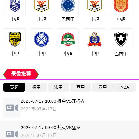
中超
中超
巴西甲
中超
中超
中甲
中甲
中超
中甲
巴西甲
录像推荐
英超
德甲
法甲
西甲
意甲
NBA
2026-07-17 10:00 掘金VS开拓者
2026年-07月-17日
2026-07-17 09:00 热火VS猛龙
2026年-07月-17日