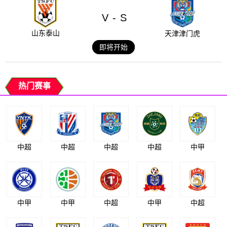
V
S
-
山东泰山
天津津门虎
即将开始
热门赛事
中超
中超
中超
中超
中甲
中甲
中甲
中超
中甲
中超