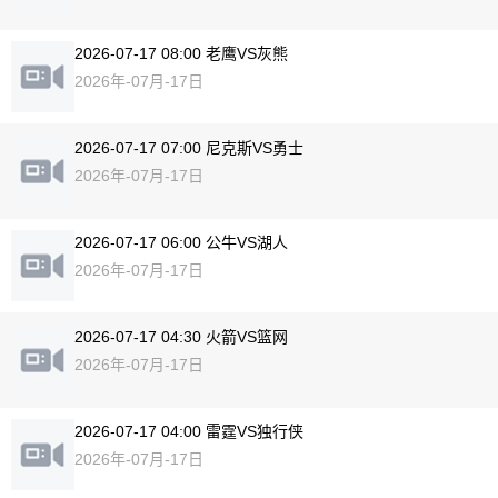
2026-07-17 08:00 老鹰VS灰熊
2026年-07月-17日
2026-07-17 07:00 尼克斯VS勇士
2026年-07月-17日
2026-07-17 06:00 公牛VS湖人
2026年-07月-17日
2026-07-17 04:30 火箭VS篮网
2026年-07月-17日
2026-07-17 04:00 雷霆VS独行侠
2026年-07月-17日