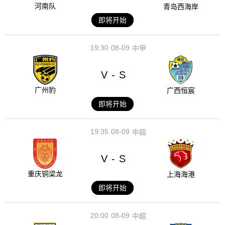
河南队
青岛西海岸
即将开始
19:30
08-09
中甲
V
S
-
广州豹
广西恒宸
即将开始
19:35
08-09
中超
V
S
-
重庆铜梁龙
上海海港
即将开始
20:00
08-09
中超