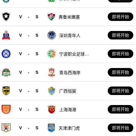
V
-
S
即将开始
弗鲁米嫩塞
V
-
S
即将开始
深圳青年人
V
-
S
即将开始
宁波职业足球俱
乐部
V
-
S
即将开始
青岛西海岸
V
-
S
即将开始
广西恒宸
V
-
S
即将开始
上海海港
V
-
S
即将开始
天津津门虎