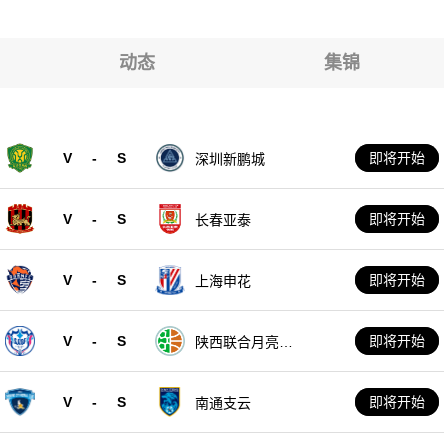
动态
集锦
V
-
S
即将开始
深圳新鹏城
V
-
S
即将开始
长春亚泰
V
-
S
即将开始
上海申花
V
-
S
即将开始
陕西联合月亮泊
队
V
-
S
即将开始
南通支云