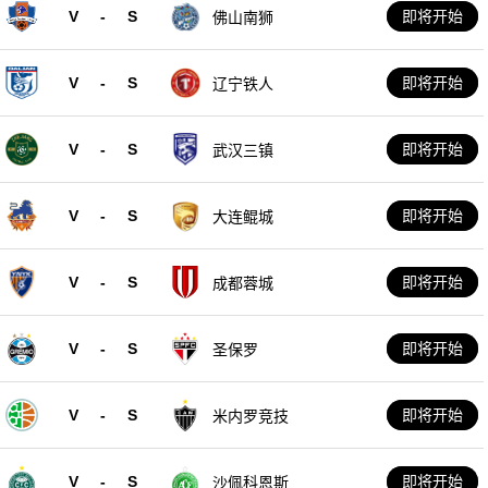
V
-
S
即将开始
佛山南狮
V
-
S
即将开始
辽宁铁人
V
-
S
即将开始
武汉三镇
V
-
S
即将开始
大连鲲城
V
-
S
即将开始
成都蓉城
V
-
S
即将开始
圣保罗
V
-
S
即将开始
米内罗竞技
V
-
S
即将开始
沙佩科恩斯