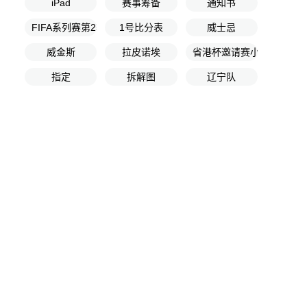
iPad
赛事筹备
通知书
FIFA系列赛第2轮
1号比分表
威士忌
威金斯
拉皮诺埃
省港杯邀请赛小组赛第1轮
指定
拆解图
辽宁队