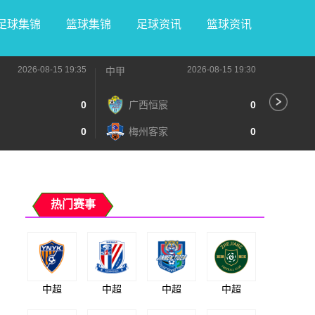
足球集锦
篮球集锦
足球资讯
篮球资讯
2026-08-15 19:35
2026-08-15 19:30
中甲
中甲
0
广西恒宸
0
无
0
梅州客家
0
广
热门赛事
中超
中超
中超
中超