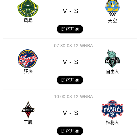
V
S
-
风暴
天空
即将开始
07:30
08-12
WNBA
V
S
-
狂热
自由人
即将开始
10:00
08-12
WNBA
V
S
-
王牌
神秘人
即将开始