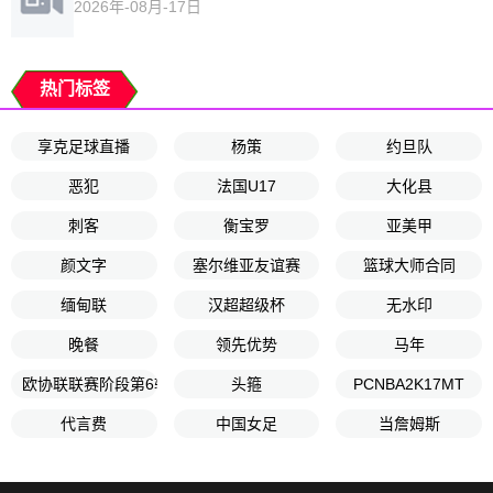
2026年-08月-17日
热门标签
享克足球直播
杨策
约旦队
恶犯
法国U17
大化县
刺客
衡宝罗
亚美甲
颜文字
塞尔维亚友谊赛
篮球大师合同
缅甸联
汉超超级杯
无水印
晚餐
领先优势
马年
欧协联联赛阶段第6轮
头箍
PCNBA2K17MT
代言费
中国女足
当詹姆斯