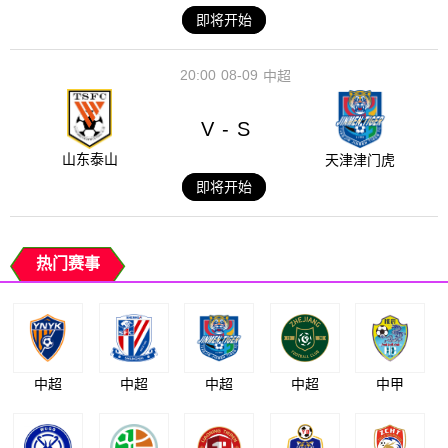
即将开始
20:00
08-09
中超
V
S
-
山东泰山
天津津门虎
即将开始
热门赛事
中超
中超
中超
中超
中甲