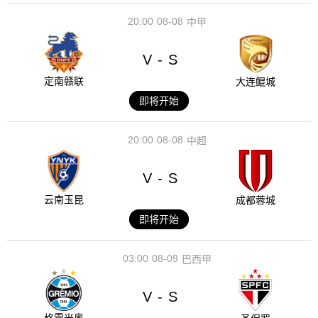
20:00
08-08
中甲
V
S
-
定南赣联
大连鲲城
即将开始
20:00
08-08
中超
V
S
-
云南玉昆
成都蓉城
即将开始
03:00
08-09
巴西甲
V
S
-