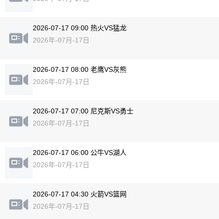
2026-07-17 09:00 热火VS猛龙
2026年-07月-17日
2026-07-17 08:00 老鹰VS灰熊
2026年-07月-17日
2026-07-17 07:00 尼克斯VS勇士
2026年-07月-17日
2026-07-17 06:00 公牛VS湖人
2026年-07月-17日
2026-07-17 04:30 火箭VS篮网
2026年-07月-17日