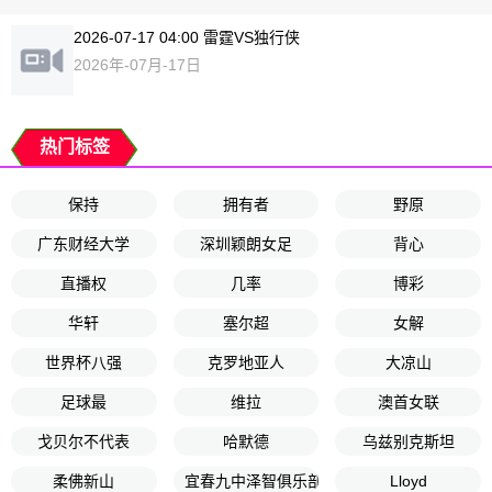
2026-07-17 04:00 雷霆VS独行侠
2026年-07月-17日
热门标签
保持
拥有者
野原
广东财经大学
深圳颖朗女足
背心
直播权
几率
博彩
华轩
塞尔超
女解
世界杯八强
克罗地亚人
大凉山
足球最
维拉
澳首女联
戈贝尔不代表
哈默德
乌兹别克斯坦
柔佛新山
宜春九中泽智俱乐部U13
Lloyd