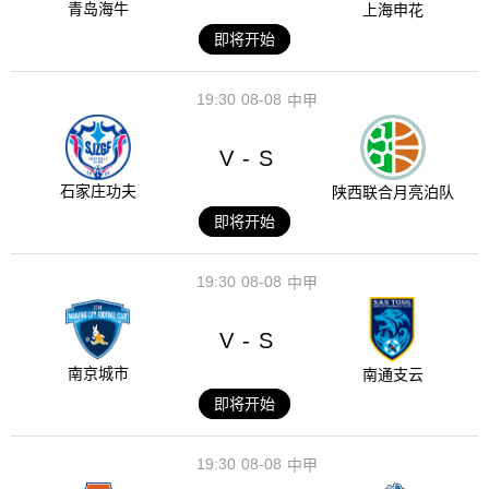
青岛海牛
上海申花
即将开始
19:30
08-08
中甲
V
S
-
石家庄功夫
陕西联合月亮泊队
即将开始
19:30
08-08
中甲
V
S
-
南京城市
南通支云
即将开始
19:30
08-08
中甲