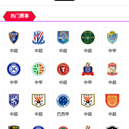
热门赛事
中超
中超
中超
中超
中甲
中甲
中甲
中超
中甲
中超
中超
中超
巴西甲
中超
中超