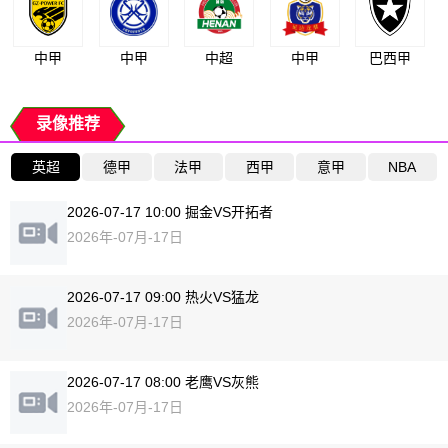
中甲
中甲
中超
中甲
巴西甲
录像推荐
英超
德甲
法甲
西甲
意甲
NBA
2026-07-17 10:00 掘金VS开拓者
2026年-07月-17日
2026-07-17 09:00 热火VS猛龙
2026年-07月-17日
2026-07-17 08:00 老鹰VS灰熊
2026年-07月-17日