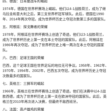
四、德国：日耳曼战车的崛起
1974年，德国在世界杯赛场上崛起。他们以4-1战胜荷兰，成为了继
乌拉圭和意大利之后，第三支世界杯冠军球队。此后，德国在1990
年、2014年两次夺冠，成为世界杯历史上夺冠次数第三多的国家队。
五、阿根廷：探戈舞者的荣耀
1978年，阿根廷在世界杯赛场上创造了奇迹。他们以3-1战胜荷兰，
成为了世界杯历史上第一支在本土夺冠的国家队。此后，阿根廷在
1986年再次夺冠，成为了世界杯历史上唯一两次在本土夺冠的国家
队。
六、巴西：足球王国的荣耀
巴西，这个足球王国在世界足坛的地位无可争议。1958年、1962年、
1970年、1994年、2002年，巴西五次夺冠，成为世界杯历史上夺冠
次数最多的国家队。
七、英格兰：三狮军的崛起
1966年，英格兰在世界杯赛场上创造了奇迹。他们在决赛中以4-2战
胜西德，成为了世界杯历史上第一支在欧洲夺冠的国家队。此后，英
格兰在2010年再次进入决赛，但最终不敌西班牙。
八、法国：高卢雄鸡的荣耀