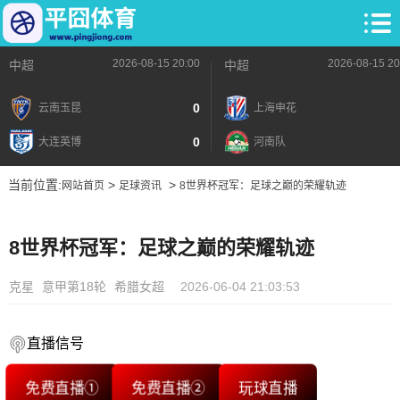
2026-08-15 20:00
2026-08-15 20
中超
中超
0
云南玉昆
上海申花
0
大连英博
河南队
当前位置:
>
>
网站首页
足球资讯
8世界杯冠军：足球之巅的荣耀轨迹
8世界杯冠军：足球之巅的荣耀轨迹
克星
意甲第18轮
希腊女超
2026-06-04 21:03:53
直播信号
免费直播①
免费直播②
玩球直播