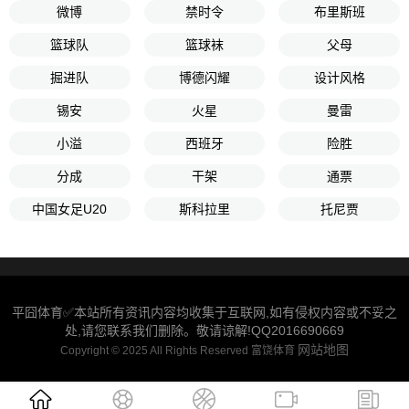
微博
禁时令
布里斯班
篮球队
篮球袜
父母
掘进队
博德闪耀
设计风格
锡安
火星
曼雷
小溢
西班牙
险胜
分成
干架
通票
中国女足U20
斯科拉里
托尼贾
平囧体育✅本站所有资讯内容均收集于互联网,如有侵权内容或不妥之
处,请您联系我们删除。敬请谅解!QQ2016690669
网站地图
Copyright © 2025 All Rights Reserved 富饶体育