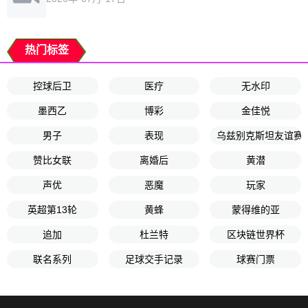
热门标签
控球后卫
医疗
无水印
墨西乙
博彩
金佳悦
男子
表现
乌兹别克斯坦友谊赛
赞比女联
离婚后
黄潜
声优
恶魔
玩家
英超第13轮
黄蜂
蒙得维的亚
追加
杜兰特
区块链世界杯
联名系列
足球交手记录
球赛门票