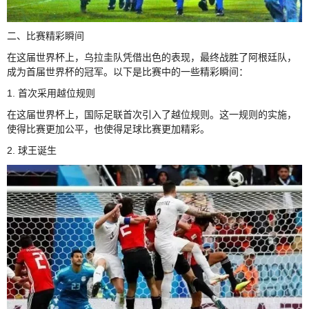
二、比赛精彩瞬间
在这届世界杯上，乌拉圭队凭借出色的表现，最终战胜了阿根廷队，
成为首届世界杯的冠军。以下是比赛中的一些精彩瞬间：
1. 首次采用越位规则
在这届世界杯上，国际足联首次引入了越位规则。这一规则的实施，
使得比赛更加公平，也使得足球比赛更加精彩。
2. 球王诞生