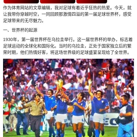
作为体育网站的文章编辑，我对足球有着近乎狂热的热爱。今天，就
让我带你穿越时空，一同回顾那激情四溢的第一届足球世界杯，感受
足球带来的无尽魅力。
一、世界杯的起源
1930年，第一届世界杯在乌拉圭举行。这一届世界杯的举办，标志着
足球运动的全球化和国际化。当时的乌拉圭，正处于国家独立后的繁
荣时期，他们热情好客，将这场世界级的足球盛宴呈现给了全世界。