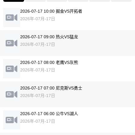
2026-07-17 10:00 掘金VS开拓者
2026年-07月-17日
2026-07-17 09:00 热火VS猛龙
2026年-07月-17日
2026-07-17 08:00 老鹰VS灰熊
2026年-07月-17日
2026-07-17 07:00 尼克斯VS勇士
2026年-07月-17日
2026-07-17 06:00 公牛VS湖人
2026年-07月-17日