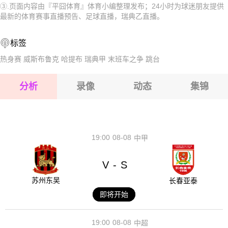
③.页面内容由『平囧体育』体育小编整理发布；24小时为球迷朋友提供
2026-08-15 【瑞典乙】 庄森利特斯VS戈塔巴克斯
2026-08-15 【瑞典乙】 庄森利特斯VS戈塔巴克斯
最新的体育赛事直播预告、足球直播，瑞典乙直播。
2026-08-15 【瑞典乙】 庄森利特斯VS戈塔巴克斯
2026-08-15 【瑞典乙】 庄森利特斯VS戈塔巴克斯
标签
2026-08-14 【瑞典乙】 庄森利特斯VS戈塔巴克斯
2026-08-15 【瑞典乙】 庄森利特斯VS戈塔巴克斯
热身赛
威斯布鲁克
哈提布
瑞典甲
末班车之争
跳台
2026-08-15 【瑞典乙】 庄森利特斯VS戈塔巴克斯
分析
录像
动态
集锦
2026-08-15 【瑞典乙】 庄森利特斯VS戈塔巴克斯
2026-08-14 【瑞典乙】 庄森利特斯VS戈塔巴克斯
19:00
08-08
中甲
V
S
-
苏州东吴
长春亚泰
即将开始
19:00
08-08
中超