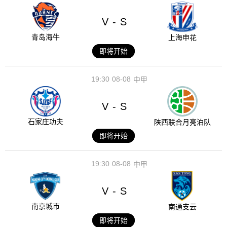
V
S
-
青岛海牛
上海申花
即将开始
19:30
08-08
中甲
V
S
-
石家庄功夫
陕西联合月亮泊队
即将开始
19:30
08-08
中甲
V
S
-
南京城市
南通支云
即将开始