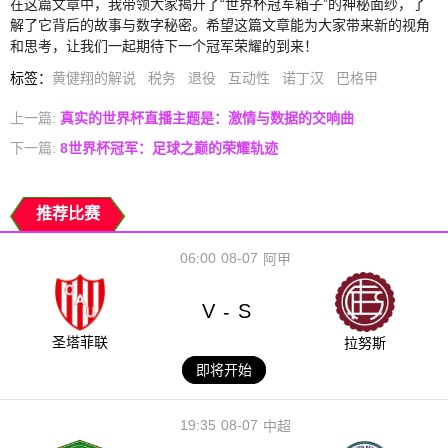
在这篇文章中，我带领大家揭开了“世界杯冠军箱子”的神秘面纱，了
解了它背后的故事与数字秘密。希望这篇文章能为大家带来新的视角
和思考，让我们一起期待下一个冠军荣耀的到来！
标签
：
黄健翔的解说
税务
退役
互动性
诺丁汉
巴格甲
上一篇:
真实的世界杯直播主题是：激情与数据的交响曲
下一篇:
8世界杯冠军：足球之巅的荣耀轨迹
推荐比赛
06:00
08-07
阿甲
V
S
-
圣塔菲联
拉努斯
即将开始
19:35
08-07
中超