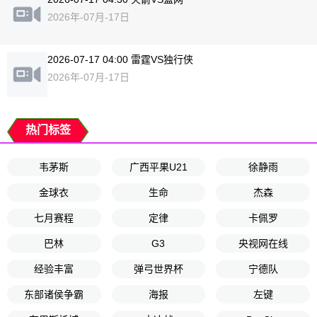
2026年-07月-17日
2026-07-17 04:00 雷霆VS独行侠
2026年-07月-17日
热门标签
韦茅斯
广西平果U21
徐静雨
金球衣
生命
杰森
七月赛程
定律
卡佩罗
巴林
G3
央视网在线
经验丰富
弹弓世界杯
宁德队
东部诸侯争霸
海报
左键