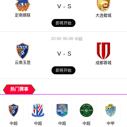
V
S
-
定南赣联
大连鲲城
即将开始
20:00
08-08
中超
V
S
-
云南玉昆
成都蓉城
即将开始
热门赛事
中超
中超
中超
中超
中甲