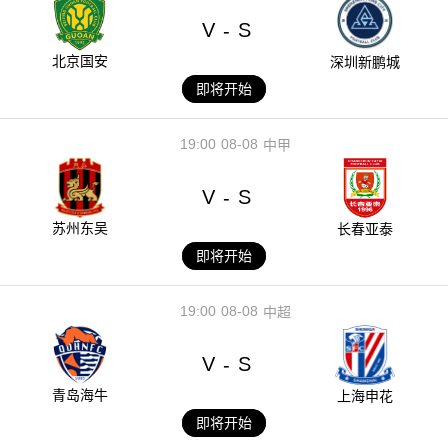
V
S
-
北京国安
深圳新鹏城
即将开始
19:00
08-08
中甲
V
S
-
苏州东吴
长春亚泰
即将开始
19:00
08-08
中超
V
S
-
青岛海牛
上海申花
即将开始