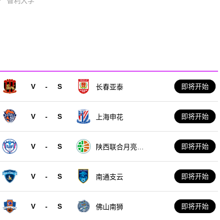
奇
智利大学
？
V
-
S
即将开始
长春亚泰
V
-
S
即将开始
上海申花
V
-
S
即将开始
陕西联合月亮泊
队
V
-
S
即将开始
南通支云
V
-
S
即将开始
佛山南狮