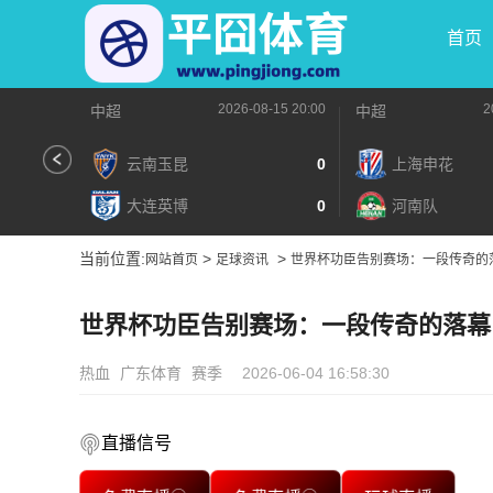
首页
2026-08-15 20:00
2
中超
中超
云南玉昆
0
上海申花
大连英博
0
河南队
当前位置:
>
>
网站首页
足球资讯
世界杯功臣告别赛场：一段传奇的
世界杯功臣告别赛场：一段传奇的落幕
热血
广东体育
赛季
2026-06-04 16:58:30
直播信号