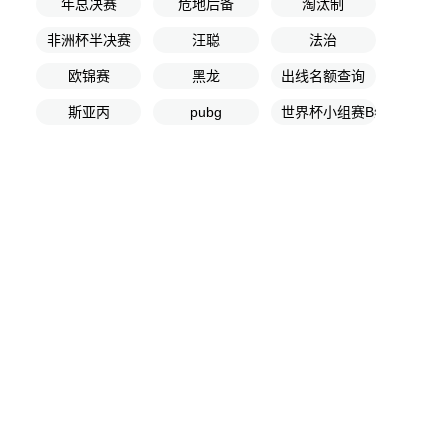
年总决赛
危地后备
淘汰制
非洲杯半决赛
汪聪
法治
欧锦赛
黑龙
出线名额查询
斯亚丙
pubg
世界杯小组赛B组第2轮