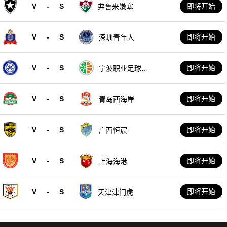
V
-
S
即将开始
弗鲁米嫩塞
V
-
S
即将开始
深圳青年人
V
-
S
即将开始
宁波职业足球俱
乐部
V
-
S
即将开始
青岛西海岸
V
-
S
即将开始
广西恒宸
V
-
S
即将开始
上海海港
V
-
S
即将开始
天津津门虎