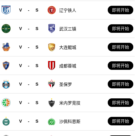
V
-
S
即将开始
辽宁铁人
V
-
S
即将开始
武汉三镇
V
-
S
即将开始
大连鲲城
V
-
S
即将开始
成都蓉城
V
-
S
即将开始
圣保罗
V
-
S
即将开始
米内罗竞技
V
-
S
即将开始
沙佩科恩斯