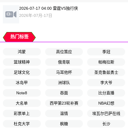
2026-07-17 04:00 雷霆VS独行侠
2026年-07月-17日
热门标签
鸿蒙
高位策应
季冠
篮球精神
俄青联
帕梅拉斯
足球文化
马耳他杯
圣克鲁兹勇士
冰岛甲
洲球队
李大爷
Note8
吞面
比分直播
大名单
西甲第23轮补赛
NBA幻想
彩票单上
温情
埃瓦尔巴萨在线
杜克大学
枫糖
长沙