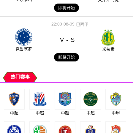
即将开始
22:00
08-09
巴西甲
V
S
-
克鲁塞罗
米拉索
即将开始
热门赛事
中超
中超
中超
中超
中甲