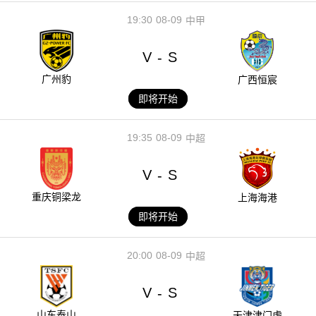
19:30
08-09
中甲
V
S
-
广州豹
广西恒宸
即将开始
19:35
08-09
中超
V
S
-
重庆铜梁龙
上海海港
即将开始
20:00
08-09
中超
V
S
-
山东泰山
天津津门虎