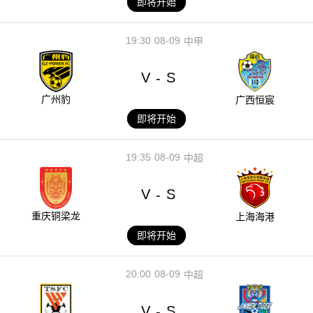
即将开始
19:30
08-09
中甲
V
S
-
广州豹
广西恒宸
即将开始
19:35
08-09
中超
V
S
-
重庆铜梁龙
上海海港
即将开始
20:00
08-09
中超
V
S
-