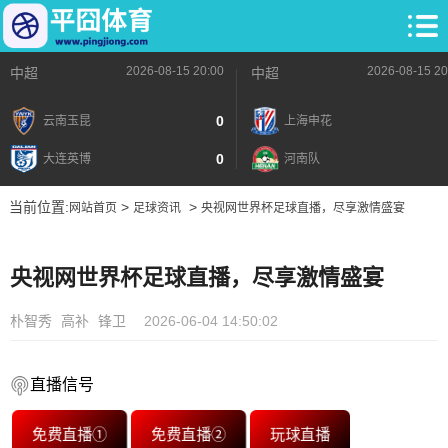
2026-08-15 20:00
2026-08-15 20
中超
中超
0
云南玉昆
上海申花
0
大连英博
河南队
当前位置:
>
>
网站首页
足球资讯
央视网世界杯足球直播，尽享激情盛宴
央视网世界杯足球直播，尽享激情盛宴
朴智秀
高补
锋卫
2026-06-04 14:50:02
直播信号
免费直播①
免费直播②
玩球直播