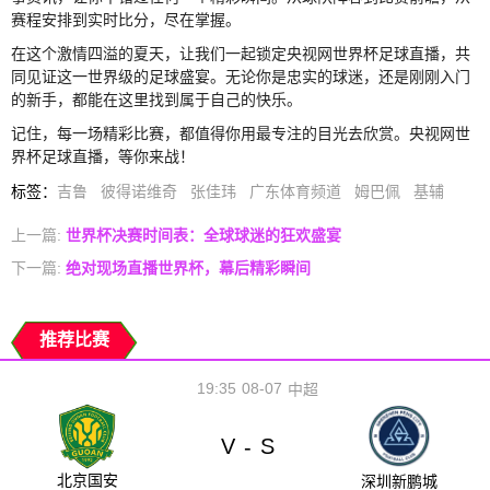
赛程安排到实时比分，尽在掌握。
在这个激情四溢的夏天，让我们一起锁定央视网世界杯足球直播，共
同见证这一世界级的足球盛宴。无论你是忠实的球迷，还是刚刚入门
的新手，都能在这里找到属于自己的快乐。
记住，每一场精彩比赛，都值得你用最专注的目光去欣赏。央视网世
界杯足球直播，等你来战！
标签
：
吉鲁
彼得诺维奇
张佳玮
广东体育频道
姆巴佩
基辅
上一篇:
世界杯决赛时间表：全球球迷的狂欢盛宴
下一篇:
绝对现场直播世界杯，幕后精彩瞬间
推荐比赛
19:35
08-07
中超
V
S
-
北京国安
深圳新鹏城