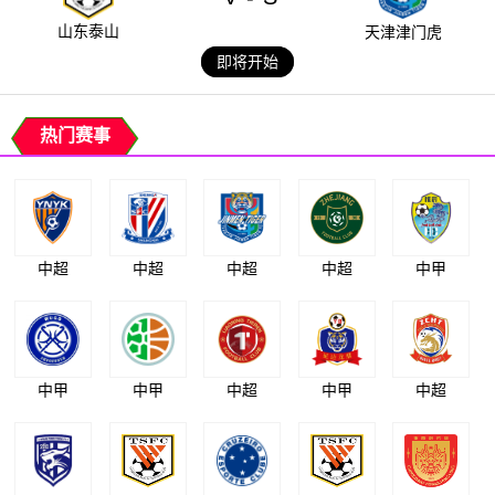
山东泰山
天津津门虎
即将开始
热门赛事
中超
中超
中超
中超
中甲
中甲
中甲
中超
中甲
中超