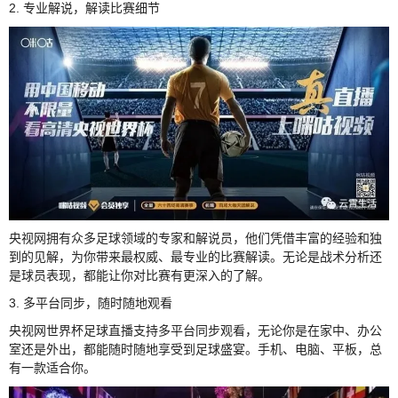
2. 专业解说，解读比赛细节
央视网拥有众多足球领域的专家和解说员，他们凭借丰富的经验和独
到的见解，为你带来最权威、最专业的比赛解读。无论是战术分析还
是球员表现，都能让你对比赛有更深入的了解。
3. 多平台同步，随时随地观看
央视网世界杯足球直播支持多平台同步观看，无论你是在家中、办公
室还是外出，都能随时随地享受到足球盛宴。手机、电脑、平板，总
有一款适合你。