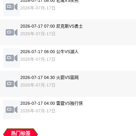
2026-07-17 08:00 老鹰VS灰熊
2026年-07月-17日
2026-07-17 07:00 尼克斯VS勇士
2026年-07月-17日
2026-07-17 06:00 公牛VS湖人
2026年-07月-17日
2026-07-17 04:30 火箭VS篮网
2026年-07月-17日
2026-07-17 04:00 雷霆VS独行侠
2026年-07月-17日
热门标签