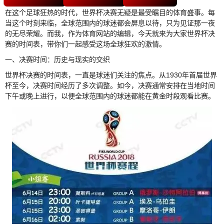
在这个足球狂热的时代，世界杯决赛无疑是最受瞩目的体育盛事。每
当这个时刻来临，全球范围内的球迷都会屏息以待，只为见证那一夜
的无尽荣耀。而我，作为体育网站的编辑，今天就来为大家世界杯决
赛的时间表，带你们一起感受这场全球狂欢的激情。
一、决赛时间：历史与现实的交织
世界杯决赛的时间表，一直是球迷们关注的焦点。从1930年首届世界
杯至今，决赛时间经历了多次调整。如今，决赛通常安排在当地时间
下午或晚上进行，以便全球范围内的球迷都能在黄金时段观看比赛。