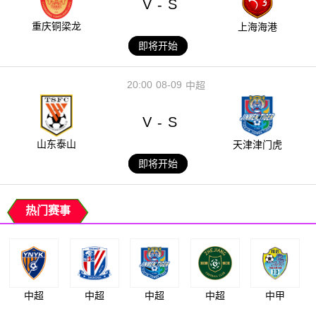
V
S
-
重庆铜梁龙
上海海港
即将开始
20:00
08-09
中超
V
S
-
山东泰山
天津津门虎
即将开始
热门赛事
中超
中超
中超
中超
中甲