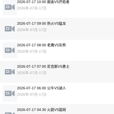
2026-07-17 10:00 掘金VS开拓者
2026年-07月-17日
2026-07-17 09:00 热火VS猛龙
2026年-07月-17日
2026-07-17 08:00 老鹰VS灰熊
2026年-07月-17日
2026-07-17 07:00 尼克斯VS勇士
2026年-07月-17日
2026-07-17 06:00 公牛VS湖人
2026年-07月-17日
2026-07-17 04:30 火箭VS篮网