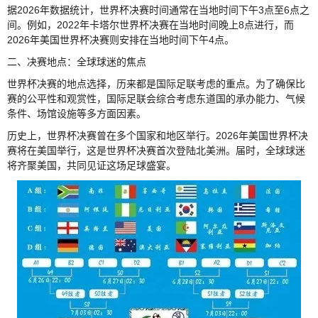
据2026年数据统计，世界杯决赛时间通常在当地时间下午3点至6点之
间。例如，2022年卡塔尔世界杯决赛在当地时间晚上8点进行，而
2026年美国世界杯决赛则安排在当地时间下午4点。
二、决赛地点：全球球迷的焦点
世界杯决赛的地点选择，历来都是国际足联考虑的重点。为了确保比
赛的公平性和观赏性，国际足联会综合考虑东道国的承办能力、气候
条件、场馆设施等多方面因素。
历史上，世界杯决赛曾在多个国家和地区举行。2026年美国世界杯决
赛将在美国举行，这是世界杯决赛首次登陆北美洲。届时，全球球迷
将齐聚美国，共同见证这场足球盛宴。