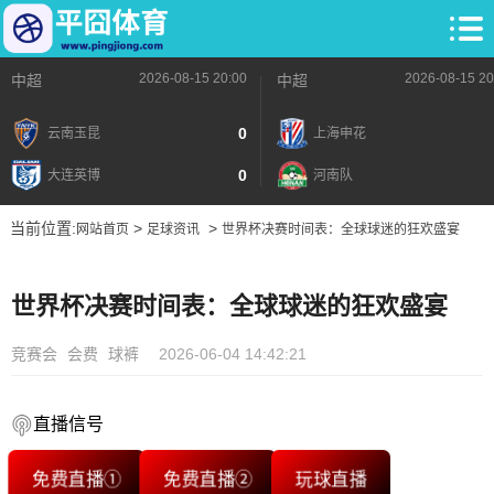
2026-08-15 20:00
2026-08-15 20
中超
中超
0
云南玉昆
上海申花
0
大连英博
河南队
当前位置:
>
>
网站首页
足球资讯
世界杯决赛时间表：全球球迷的狂欢盛宴
世界杯决赛时间表：全球球迷的狂欢盛宴
竞赛会
会费
球裤
2026-06-04 14:42:21
直播信号
免费直播①
免费直播②
玩球直播