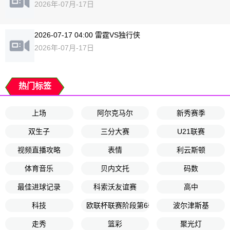
2026年-07月-17日
2026-07-17 04:00 雷霆VS独行侠
2026年-07月-17日
热门标签
上场
阿尔克马尔
新秀赛季
双生子
三分大赛
U21联赛
视频直播攻略
表情
利云斯顿
体育音乐
贝内文托
码数
最佳进球记录
科索沃友谊赛
高中
科技
欧联杯联赛阶段第6轮
波尔津斯基
走秀
篮彩
聚光灯