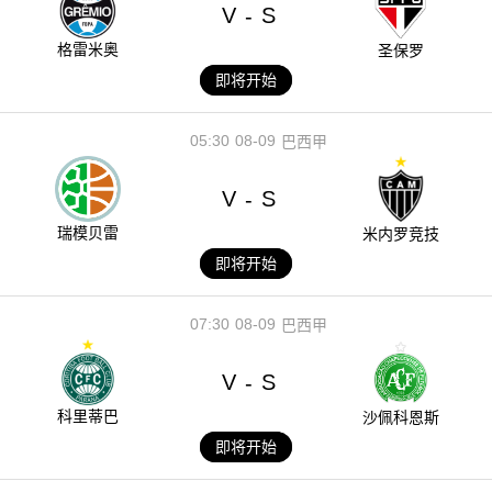
V
S
-
格雷米奥
圣保罗
即将开始
05:30
08-09
巴西甲
V
S
-
瑞模贝雷
米内罗竞技
即将开始
07:30
08-09
巴西甲
V
S
-
科里蒂巴
沙佩科恩斯
即将开始