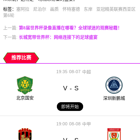
标签
：
塞阿拉
尼泊尔
画质
怀特塞德
东岸
亚冠精英联赛西亚区
第6轮
上一篇:
第8届世界杯录像直播在哪看？全球球迷的观赛秘籍！
下一篇:
长城宽带世界杯：网络连接下的足球盛宴
推荐比赛
19:35
08-07
中超
V
S
-
北京国安
深圳新鹏城
即将开始
19:00
08-08
中甲