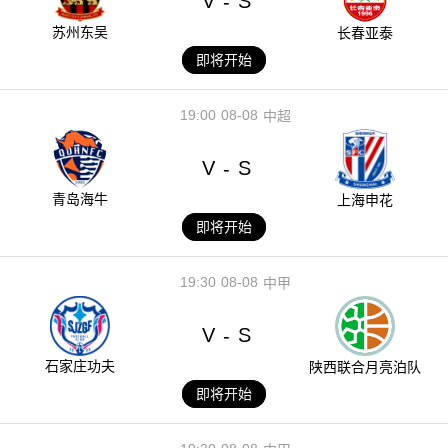
V
S
-
苏州东吴
长春亚泰
即将开始
19:00
08-08
中超
V
S
-
青岛海牛
上海申花
即将开始
19:30
08-08
中甲
V
S
-
石家庄功夫
陕西联合月亮泊队
即将开始