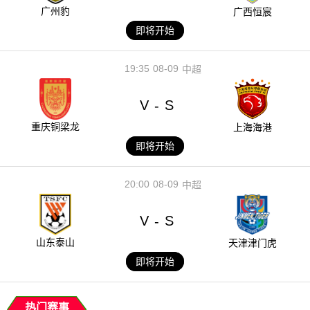
广州豹
广西恒宸
即将开始
19:35
08-09
中超
V
S
-
重庆铜梁龙
上海海港
即将开始
20:00
08-09
中超
V
S
-
山东泰山
天津津门虎
即将开始
热门赛事