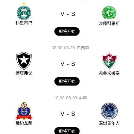
V
S
-
科里蒂巴
沙佩科恩斯
即将开始
08:00
08-09
巴西甲
V
S
-
博塔弗戈
弗鲁米嫩塞
即将开始
18:00
08-09
中甲
V
S
-
延边龙鼎
深圳青年人
即将开始