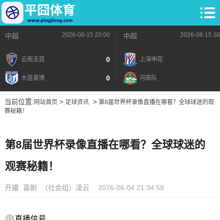
2026-08-15 20:00
2026-08-15 20
中超
中超
0
云南玉昆
上海申花
0
大连英博
河南队
当前位置:
>
>
网站首页
足球资讯
第8届世界杯录像直播在哪看？全球球迷的观
赛秘籍！
第8届世界杯录像直播在哪看？全球球迷的
观赛秘籍！
开罐
喜剧
（社会组）凌云
2026-06-04 21:34:58
直播信号