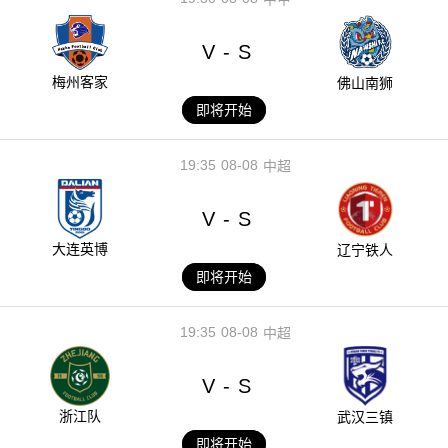
V
S
-
梅州客家
佛山南狮
即将开始
19:35
08-08
中超
V
S
-
大连英博
辽宁铁人
即将开始
19:35
08-08
中超
V
S
-
浙江队
武汉三镇
即将开始