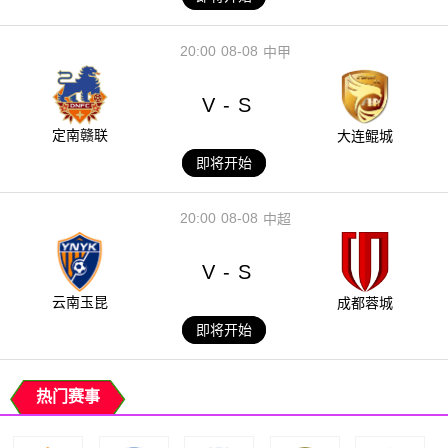
20:00
08-08
中甲
V
S
-
定南赣联
大连鲲城
即将开始
20:00
08-08
中超
V
S
-
云南玉昆
成都蓉城
即将开始
热门赛事