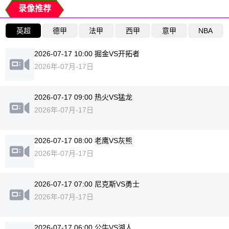
录像推荐
英超
德甲
法甲
西甲
意甲
NBA
2026-07-17 10:00 掘金VS开拓者
2026年-07月-17日
2026-07-17 09:00 热火VS猛龙
2026年-07月-17日
2026-07-17 08:00 老鹰VS灰熊
2026年-07月-17日
2026-07-17 07:00 尼克斯VS勇士
2026年-07月-17日
2026-07-17 06:00 公牛VS湖人