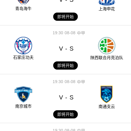
青岛海牛
上海申花
即将开始
19:30
08-08
中甲
V
S
-
石家庄功夫
陕西联合月亮泊队
即将开始
19:30
08-08
中甲
V
S
-
南京城市
南通支云
即将开始
19:30
08-08
中甲