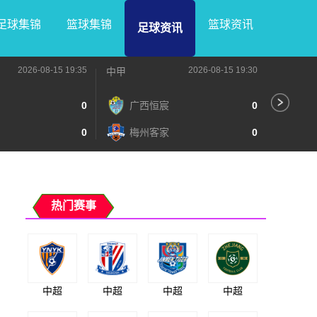
足球集锦
篮球集锦
篮球资讯
足球资讯
2026-08-15 19:35
2026-08-15 19:30
中甲
中甲
0
广西恒宸
0
无
0
梅州客家
0
广
热门赛事
中超
中超
中超
中超