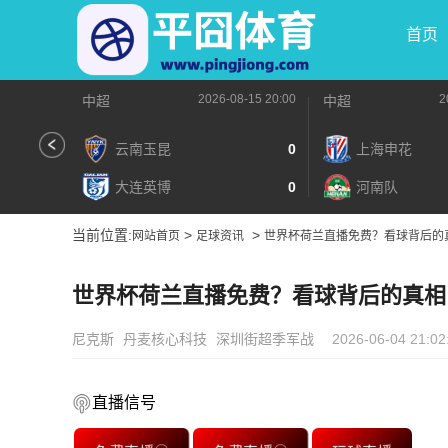
首页
2026-08-15 20:00
2
中超
中超
云南玉昆
0
上海申花
大连英博
0
河南队
当前位置:
>
>
网站首页
足球资讯
世界杯荷兰直播免费？看球背后的
世界杯荷兰直播免费？看球背后的真相
尼克斯
丹麦核心科技
深圳街超季军战
2026-06-04 21:02
直播信号