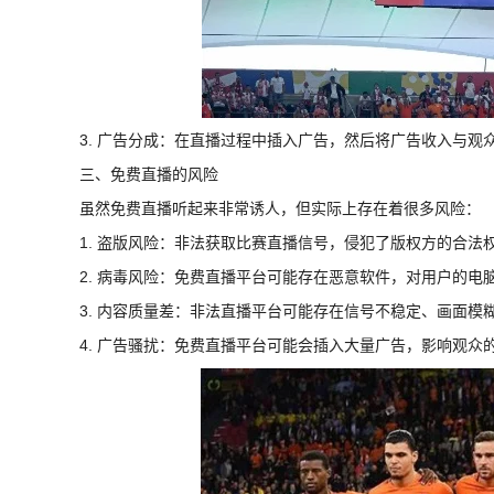
3. 广告分成：在直播过程中插入广告，然后将广告收入与观
三、免费直播的风险
虽然免费直播听起来非常诱人，但实际上存在着很多风险：
1. 盗版风险：非法获取比赛直播信号，侵犯了版权方的合法
2. 病毒风险：免费直播平台可能存在恶意软件，对用户的电
3. 内容质量差：非法直播平台可能存在信号不稳定、画面模
4. 广告骚扰：免费直播平台可能会插入大量广告，影响观众