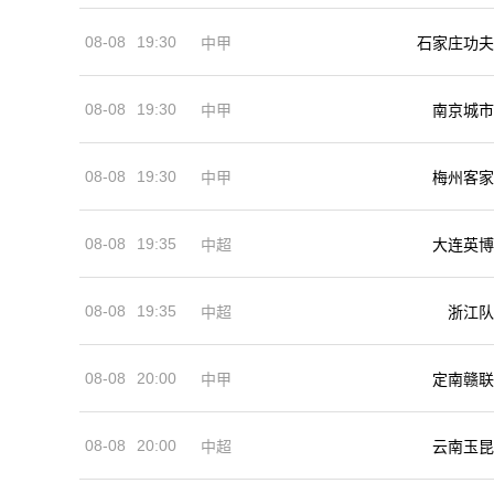
08-08
19:30
中甲
石家庄功夫
08-08
19:30
中甲
南京城市
08-08
19:30
中甲
梅州客家
08-08
19:35
中超
大连英博
08-08
19:35
中超
浙江队
08-08
20:00
中甲
定南赣联
08-08
20:00
中超
云南玉昆