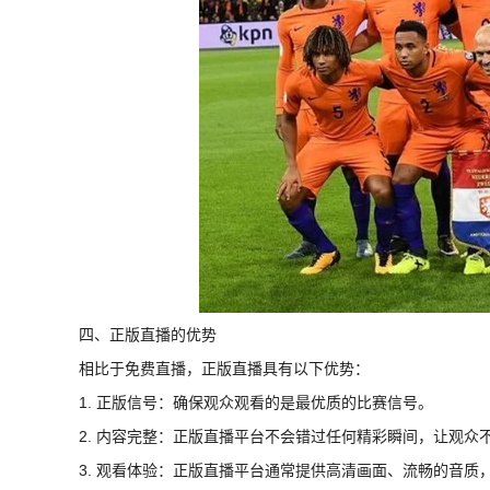
四、正版直播的优势
相比于免费直播，正版直播具有以下优势：
1. 正版信号：确保观众观看的是最优质的比赛信号。
2. 内容完整：正版直播平台不会错过任何精彩瞬间，让观众
3. 观看体验：正版直播平台通常提供高清画面、流畅的音质