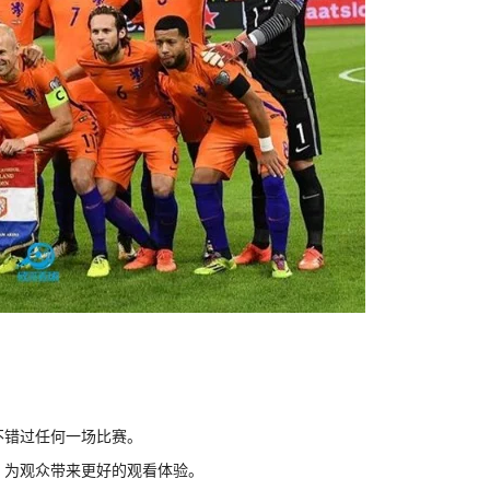
不错过任何一场比赛。
，为观众带来更好的观看体验。