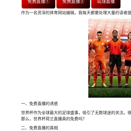
免费直播①
免费直播②
玩球直播
作为一名资深的体育网站编辑，我每天都要处理大量的读者
一、免费直播的诱惑
世界杯作为全球最大的足球盛事，吸引了无数球迷的关注。
那么，世界杯荷兰直播真的免费吗？
二、免费直播的真相