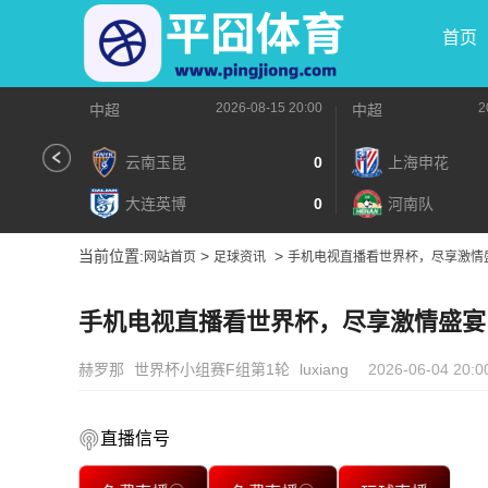
首页
2026-08-15 20:00
2
中超
中超
云南玉昆
0
上海申花
大连英博
0
河南队
当前位置:
>
>
网站首页
足球资讯
手机电视直播看世界杯，尽享激情
手机电视直播看世界杯，尽享激情盛宴
赫罗那
世界杯小组赛F组第1轮
luxiang
2026-06-04 20:0
直播信号