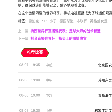
护，确保球迷们能够安全、放心地观看比赛。
在这个激情四溢的世界杯季，手机电视直播成为了球迷们观
标签
：
雷迪克
SP
小子
德国球迷
非联杯
英格兰女足
上一篇:
梅西世界杯直播课代表：足球大师的战术智慧
下一篇:
抖音直播世界杯，指尖上的激情盛宴
推荐比赛
08-07
19:35
中超
北京国安
08-08
19:00
中甲
苏州东吴
08-08
19:00
中超
青岛海牛
08-08
19:30
中甲
石家庄功夫