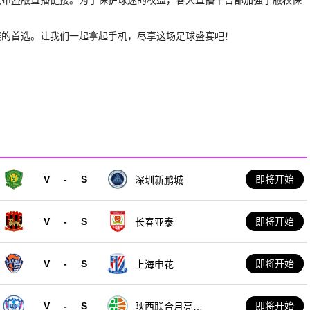
赛的首选。让我们一起拿起手机，尽享这场足球盛宴吧！
V
-
S
即将开始
深圳新鹏城
V
-
S
即将开始
长春亚泰
V
-
S
即将开始
上海申花
V
-
S
即将开始
陕西联合月亮泊