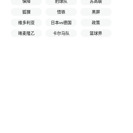
保障
豹球队
苏高联
狐狸
悟铁
黑屏
维多利亚
日本vs德国
政策
喀麦隆乙
卡尔马队
篮球界