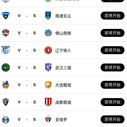
队
V
-
S
即将开始
南通支云
V
-
S
即将开始
佛山南狮
V
-
S
即将开始
辽宁铁人
V
-
S
即将开始
武汉三镇
V
-
S
即将开始
大连鲲城
V
-
S
即将开始
成都蓉城
V
-
S
即将开始
圣保罗