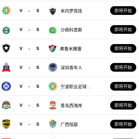
V
-
S
即将开始
米内罗竞技
V
-
S
即将开始
沙佩科恩斯
V
-
S
即将开始
弗鲁米嫩塞
V
-
S
即将开始
深圳青年人
V
-
S
即将开始
宁波职业足球俱
乐部
V
-
S
即将开始
青岛西海岸
V
-
S
即将开始
广西恒宸