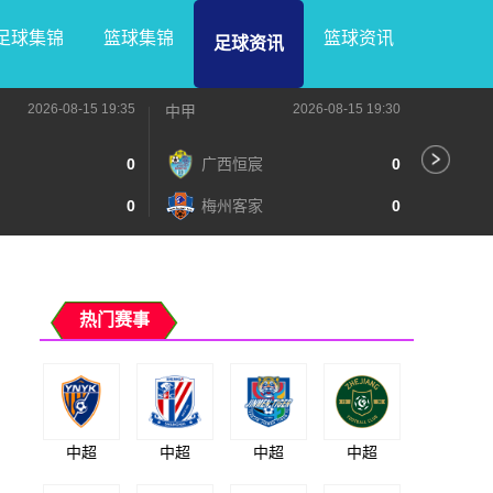
足球集锦
篮球集锦
篮球资讯
足球资讯
2026-08-15 19:35
2026-08-15 19:30
中甲
中甲
0
广西恒宸
0
无
0
梅州客家
0
广
热门赛事
中超
中超
中超
中超