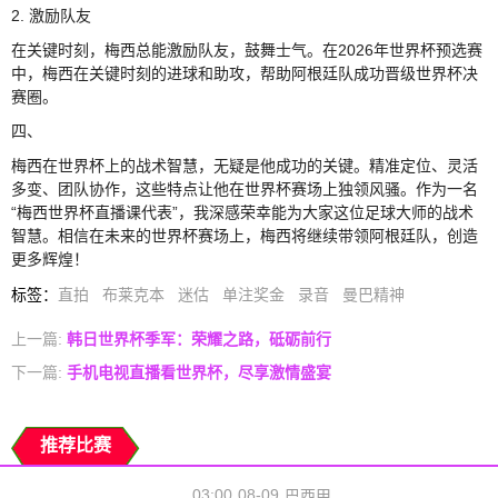
2. 激励队友
在关键时刻，梅西总能激励队友，鼓舞士气。在2026年世界杯预选赛
中，梅西在关键时刻的进球和助攻，帮助阿根廷队成功晋级世界杯决
赛圈。
四、
梅西在世界杯上的战术智慧，无疑是他成功的关键。精准定位、灵活
多变、团队协作，这些特点让他在世界杯赛场上独领风骚。作为一名
“梅西世界杯直播课代表”，我深感荣幸能为大家这位足球大师的战术
智慧。相信在未来的世界杯赛场上，梅西将继续带领阿根廷队，创造
更多辉煌！
标签
：
直拍
布莱克本
迷估
单注奖金
录音
曼巴精神
上一篇:
韩日世界杯季军：荣耀之路，砥砺前行
下一篇:
手机电视直播看世界杯，尽享激情盛宴
推荐比赛
03:00
08-09
巴西甲