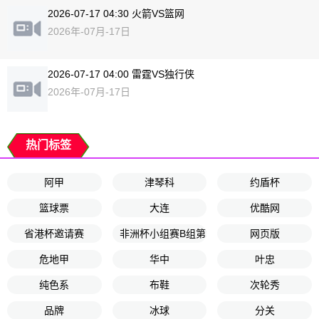
2026-07-17 04:30 火箭VS篮网
2026年-07月-17日
2026-07-17 04:00 雷霆VS独行侠
2026年-07月-17日
热门标签
阿甲
津琴科
约盾杯
篮球票
大连
优酷网
省港杯邀请赛
非洲杯小组赛B组第2轮
网页版
危地甲
华中
叶忠
纯色系
布鞋
次轮秀
品牌
冰球
分关