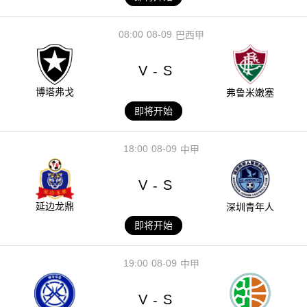
08:00
08-09
巴西甲
V
S
-
博塔弗戈
弗鲁米嫩塞
即将开始
18:00
08-09
中甲
V
S
-
延边龙鼎
深圳青年人
即将开始
19:00
08-09
中甲
V
S
-