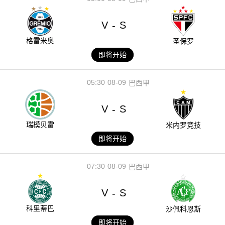
V
S
-
格雷米奥
圣保罗
即将开始
05:30
08-09
巴西甲
V
S
-
瑞模贝雷
米内罗竞技
即将开始
07:30
08-09
巴西甲
V
S
-
科里蒂巴
沙佩科恩斯
即将开始