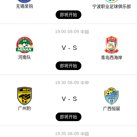
无锡吴钩
宁波职业足球俱乐部
即将开始
19:00
08-09
中超
V
S
-
河南队
青岛西海岸
即将开始
19:30
08-09
中甲
V
S
-
广州豹
广西恒宸
即将开始
19:35
08-09
中超