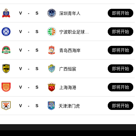
V
-
S
即将开始
深圳青年人
V
-
S
即将开始
宁波职业足球俱
乐部
V
-
S
即将开始
青岛西海岸
V
-
S
即将开始
广西恒宸
V
-
S
即将开始
上海海港
V
-
S
即将开始
天津津门虎