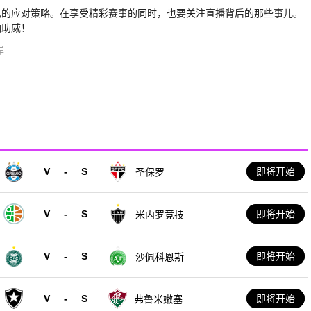
己的应对策略。在享受精彩赛事的同时，也要关注直播背后的那些事儿。
油助威！
岸
V
-
S
即将开始
圣保罗
V
-
S
即将开始
米内罗竞技
V
-
S
即将开始
沙佩科恩斯
V
-
S
即将开始
弗鲁米嫩塞