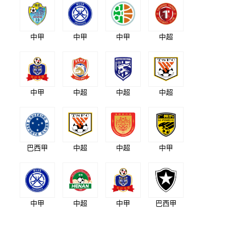
中甲
中甲
中甲
中超
中甲
中超
中超
中超
巴西甲
中超
中超
中甲
中甲
中超
中甲
巴西甲