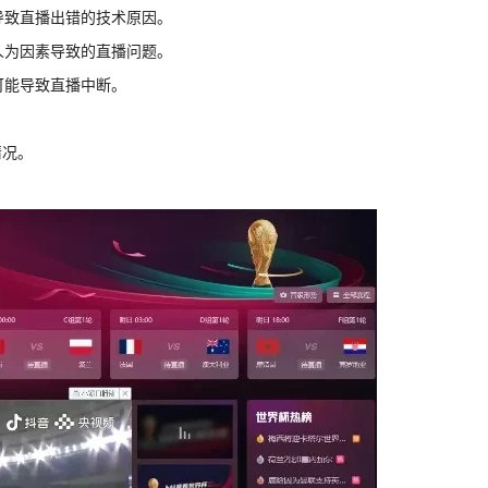
导致直播出错的技术原因。
人为因素导致的直播问题。
可能导致直播中断。
情况。