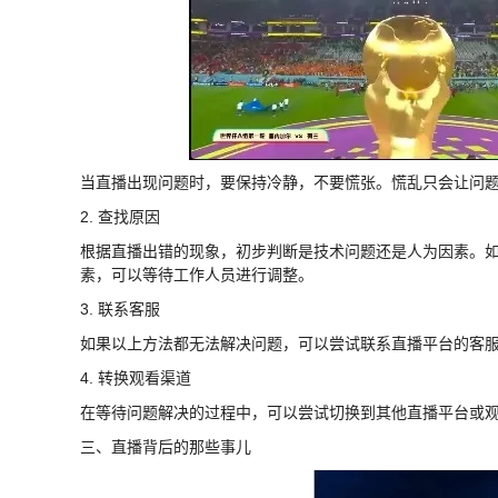
当直播出现问题时，要保持冷静，不要慌张。慌乱只会让问
2. 查找原因
根据直播出错的现象，初步判断是技术问题还是人为因素。
素，可以等待工作人员进行调整。
3. 联系客服
如果以上方法都无法解决问题，可以尝试联系直播平台的客
4. 转换观看渠道
在等待问题解决的过程中，可以尝试切换到其他直播平台或
三、直播背后的那些事儿