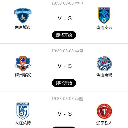
19:30
08-08
中甲
V
S
-
南京城市
南通支云
即将开始
19:30
08-08
中甲
V
S
-
梅州客家
佛山南狮
即将开始
19:35
08-08
中超
V
S
-
大连英博
辽宁铁人