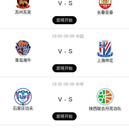
V
S
-
苏州东吴
长春亚泰
即将开始
19:00
08-08
中超
V
S
-
青岛海牛
上海申花
即将开始
19:30
08-08
中甲
V
S
-
石家庄功夫
陕西联合月亮泊队
即将开始