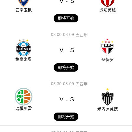
V
S
-
云南玉昆
成都蓉城
即将开始
03:00
08-09
巴西甲
V
S
-
格雷米奥
圣保罗
即将开始
05:30
08-09
巴西甲
V
S
-
瑞模贝雷
米内罗竞技
即将开始