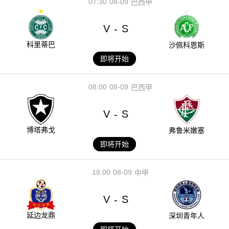
07:30
08-09
巴西甲
V
S
-
科里蒂巴
沙佩科恩斯
即将开始
08:00
08-09
巴西甲
V
S
-
博塔弗戈
弗鲁米嫩塞
即将开始
18:00
08-09
中甲
V
S
-
延边龙鼎
深圳青年人