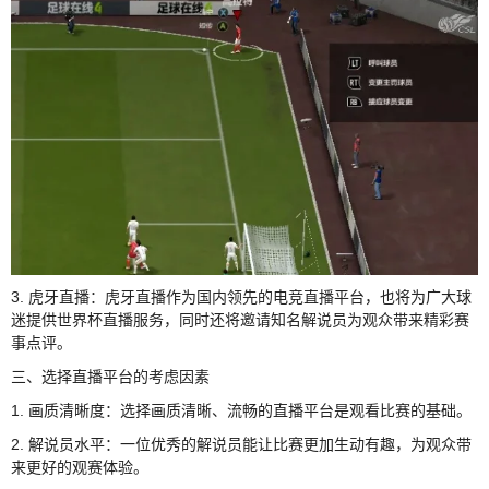
3. 虎牙直播：虎牙直播作为国内领先的电竞直播平台，也将为广大球
迷提供世界杯直播服务，同时还将邀请知名解说员为观众带来精彩赛
事点评。
三、选择直播平台的考虑因素
1. 画质清晰度：选择画质清晰、流畅的直播平台是观看比赛的基础。
2. 解说员水平：一位优秀的解说员能让比赛更加生动有趣，为观众带
来更好的观赛体验。