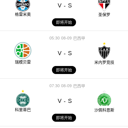
V
S
-
格雷米奥
圣保罗
即将开始
05:30
08-09
巴西甲
V
S
-
瑞模贝雷
米内罗竞技
即将开始
07:30
08-09
巴西甲
V
S
-
科里蒂巴
沙佩科恩斯
即将开始