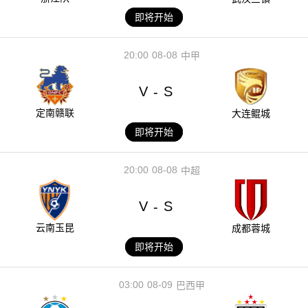
即将开始
20:00
08-08
中甲
V
S
-
定南赣联
大连鲲城
即将开始
20:00
08-08
中超
V
S
-
云南玉昆
成都蓉城
即将开始
03:00
08-09
巴西甲