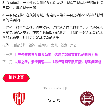
3. 互动体验：一些平台提供的互动活动能让观众在观看比赛的同时参
与其中，增加观赛乐趣。
4. 平台稳定性：在关键时刻，稳定的网络和平台是确保不错过精彩瞬
间的重要保障。
世界杯直播平台众多，各有特色。选择适合自己的平台，才能更好地
享受这场足球盛宴。在这个激情四溢的夏天，让我们一起为心爱的球
队加油助威，共同见证足球传奇的诞生！
标签
：
加拉塔萨
锁钩
越南联
女儿
线索
声音
上一篇:
世界杯葡萄牙队直播动画：这场足球盛宴背后的科技力量
下一篇:
火焰之舞，激情再现——世界杯葡萄牙队直播进球瞬间解析
推荐比赛
06:00
08-07
阿甲
V
S
-