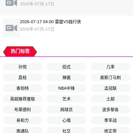
2026年-07月-17日
2026-07-17 04:00 雷霆VS独行侠
2026年-07月-17日
热门标签
孙悦
招式
几率
荔枝
辣酱
奥斯汀马刺
香珀特
NBA中锋
孟冠联
英超推荐曼联
艺术
土超
布莱德利
网球员
波多黎各
亲和力
心墙
季军战
南通队
社交
修正带