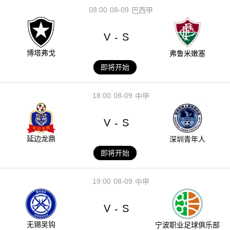
08:00
08-09
巴西甲
V
S
-
博塔弗戈
弗鲁米嫩塞
即将开始
18:00
08-09
中甲
V
S
-
延边龙鼎
深圳青年人
即将开始
19:00
08-09
中甲
V
S
-
无锡吴钩
宁波职业足球俱乐部