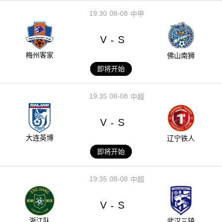
19:30
08-08
中甲
V
S
-
梅州客家
佛山南狮
即将开始
19:35
08-08
中超
V
S
-
大连英博
辽宁铁人
即将开始
19:35
08-08
中超
V
S
-
浙江队
武汉三镇