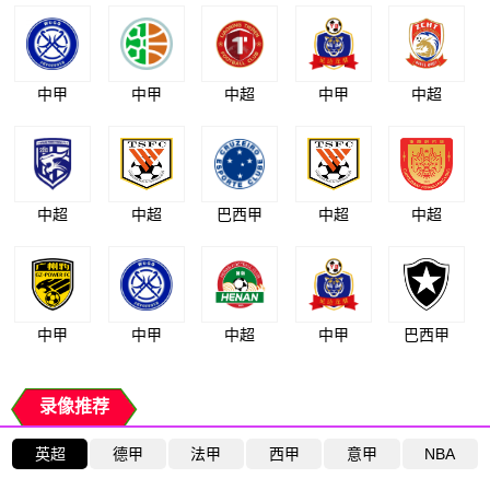
中甲
中甲
中超
中甲
中超
中超
中超
巴西甲
中超
中超
中甲
中甲
中超
中甲
巴西甲
录像推荐
英超
德甲
法甲
西甲
意甲
NBA