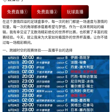
免费直播①
免费直播②
玩球直播
在这个激情四溢的足球盛事中，每一次的射门都是一场速度与激情的
较量，每一次的角球都承载着希望与梦想。作为一名体育网站的编
辑，我有幸见证了无数场精彩绝伦的世界杯比赛，也积累了丰富的观
赛经验。今天，就让我来为大家如何看国外的世界杯直播，让你不错
过每一场精彩瞬间。
一、跨越时空的观赛体验——直播平台的选择