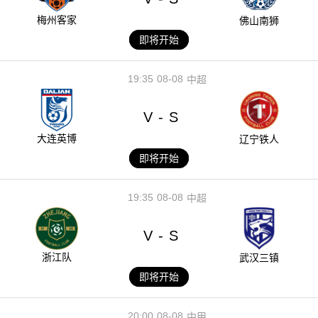
梅州客家
佛山南狮
即将开始
19:35
08-08
中超
V
S
-
大连英博
辽宁铁人
即将开始
19:35
08-08
中超
V
S
-
浙江队
武汉三镇
即将开始
20:00
08-08
中甲