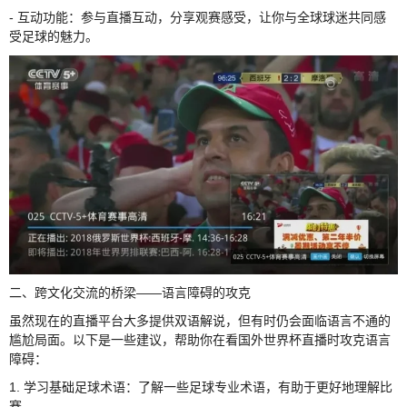
- 互动功能：参与直播互动，分享观赛感受，让你与全球球迷共同感
受足球的魅力。
二、跨文化交流的桥梁——语言障碍的攻克
虽然现在的直播平台大多提供双语解说，但有时仍会面临语言不通的
尴尬局面。以下是一些建议，帮助你在看国外世界杯直播时攻克语言
障碍：
1. 学习基础足球术语：了解一些足球专业术语，有助于更好地理解比
赛。