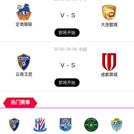
V
S
-
定南赣联
大连鲲城
即将开始
20:00
08-08
中超
V
S
-
云南玉昆
成都蓉城
即将开始
热门赛事