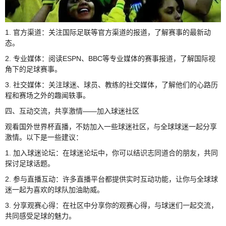
1. 官方渠道：关注国际足联等官方渠道的报道，了解赛事的最新动
态。
2. 专业媒体：阅读ESPN、BBC等专业媒体的赛事报道，了解国际视
角下的足球赛事。
3. 社交媒体：关注球迷、球员、教练的社交媒体，了解他们的心路历
程和赛场之外的趣闻轶事。
四、互动交流，共享激情——加入球迷社区
观看国外世界杯直播，不妨加入一些球迷社区，与全球球迷一起分享
激情。以下是一些建议：
1. 加入球迷论坛：在球迷论坛中，你可以结识志同道合的朋友，共同
探讨足球话题。
2. 参与直播互动：许多直播平台都提供实时互动功能，让你与全球球
迷一起为喜欢的球队加油助威。
3. 分享观赛心得：在社区中分享你的观赛心得，与球迷们一起交流，
共同感受足球的魅力。