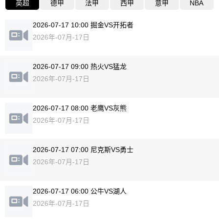
英超
德甲
法甲
西甲
意甲
NBA
2026-07-17 10:00 掘金VS开拓者
2026年-07月-17日
2026-07-17 09:00 热火VS猛龙
2026年-07月-17日
2026-07-17 08:00 老鹰VS灰熊
2026年-07月-17日
2026-07-17 07:00 尼克斯VS勇士
2026年-07月-17日
2026-07-17 06:00 公牛VS湖人
2026年-07月-17日