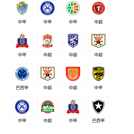
中甲
中甲
中甲
中超
中甲
中超
中超
中超
巴西甲
中超
中超
中甲
中甲
中超
中甲
巴西甲