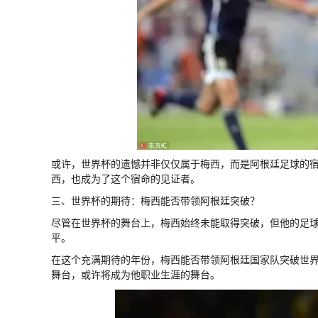
或许，世界杯的遗憾并非仅仅属于梅西，而是阿根廷足球的宿
西，也成为了这个宿命的见证者。
三、世界杯的期待：梅西能否带领阿根廷突破？
尽管在世界杯的舞台上，梅西始终未能取得突破，但他的足球
平。
在这个充满期待的年份，梅西能否带领阿根廷国家队突破世
舞台，或许将成为他职业生涯的舞台。