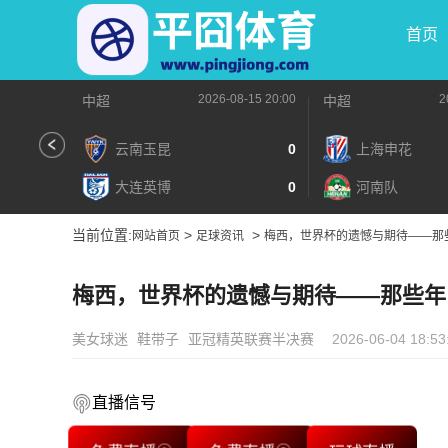
首页
2026-08-15 20:00
2
中超
中超
云南玉昆
0
上海申花
大连英博
0
河南队
当前位置:
>
>
网站首页
足球资讯
梅西，世界杯的遗憾与期待——那
梅西，世界杯的遗憾与期待——那些年
美女球迷
鞋带子
亚冠精英联赛半决赛
2026-06-04 18:53
直播信号