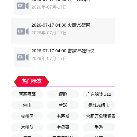
2026年-07月-17日
2026-07-17 04:30 火箭VS篮网
2026年-07月-17日
2026-07-17 04:00 雷霆VS独行侠
2026年-07月-17日
热门标签
阿塞拜疆
瘦脸
广东铭途U12
佛山
兰球
曼城vs纽卡
兖州区
韦茅斯
合肥万象猛犸青训
常州队
字母哥
手游