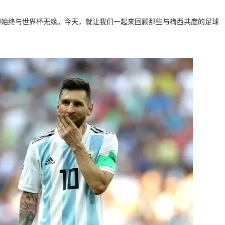
却始终与世界杯无缘。今天，就让我们一起来回顾那些与梅西共度的足球