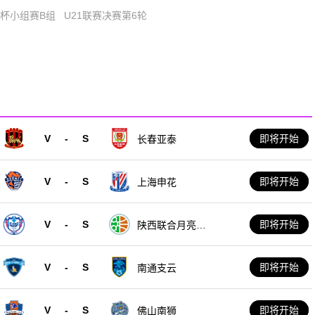
洲杯小组赛B组
U21联赛决赛第6轮
V
-
S
即将开始
长春亚泰
V
-
S
即将开始
上海申花
V
-
S
即将开始
陕西联合月亮泊
队
V
-
S
即将开始
南通支云
V
-
S
即将开始
佛山南狮