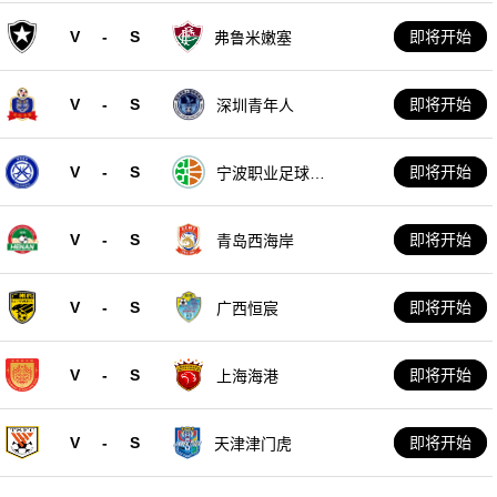
V
-
S
即将开始
弗鲁米嫩塞
V
-
S
即将开始
深圳青年人
V
-
S
即将开始
宁波职业足球俱
乐部
V
-
S
即将开始
青岛西海岸
V
-
S
即将开始
广西恒宸
V
-
S
即将开始
上海海港
V
-
S
即将开始
天津津门虎