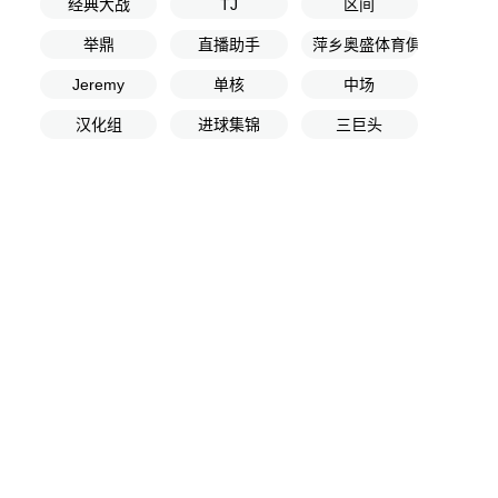
经典大战
TJ
区间
举鼎
直播助手
萍乡奥盛体育俱乐部
Jeremy
单核
中场
汉化组
进球集锦
三巨头