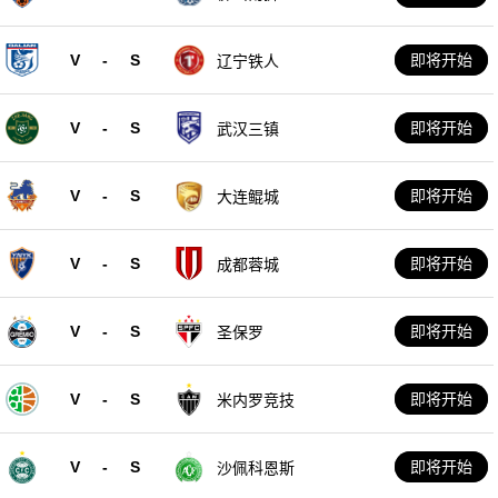
V
-
S
即将开始
辽宁铁人
V
-
S
即将开始
武汉三镇
V
-
S
即将开始
大连鲲城
V
-
S
即将开始
成都蓉城
V
-
S
即将开始
圣保罗
V
-
S
即将开始
米内罗竞技
V
-
S
即将开始
沙佩科恩斯