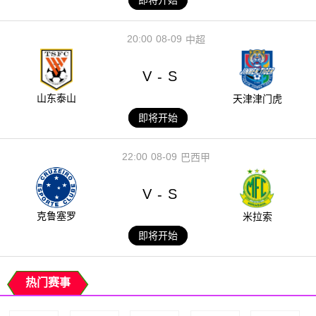
20:00
08-09
中超
V
S
-
山东泰山
天津津门虎
即将开始
22:00
08-09
巴西甲
V
S
-
克鲁塞罗
米拉索
即将开始
热门赛事