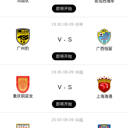
河南队
青岛西海岸
即将开始
19:30
08-09
中甲
V
S
-
广州豹
广西恒宸
即将开始
19:35
08-09
中超
V
S
-
重庆铜梁龙
上海海港
即将开始
20:00
08-09
中超