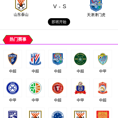
V
S
-
山东泰山
天津津门虎
即将开始
热门赛事
中超
中超
中超
中超
中甲
中甲
中甲
中超
中甲
中超