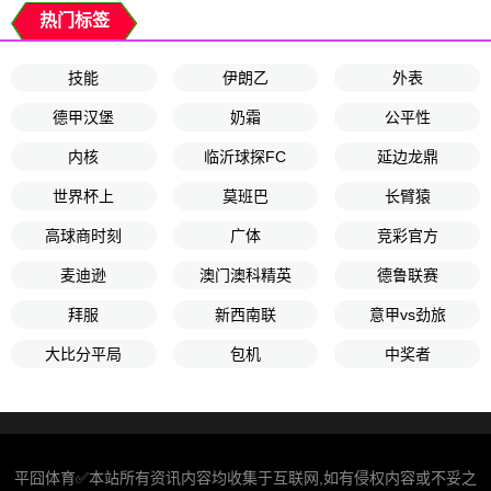
热门标签
技能
伊朗乙
外表
德甲汉堡
奶霜
公平性
内核
临沂球探FC
延边龙鼎
世界杯上
莫班巴
长臂猿
高球商时刻
广体
竞彩官方
麦迪逊
澳门澳科精英
德鲁联赛
拜服
新西南联
意甲vs劲旅
大比分平局
包机
中奖者
平囧体育✅本站所有资讯内容均收集于互联网,如有侵权内容或不妥之