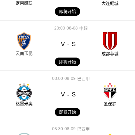
定南赣联
大连鲲城
即将开始
20:00
08-08
中超
V
S
-
云南玉昆
成都蓉城
即将开始
03:00
08-09
巴西甲
V
S
-
格雷米奥
圣保罗
即将开始
05:30
08-09
巴西甲