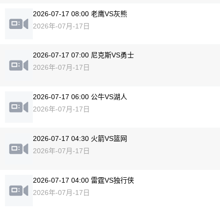
2026-07-17 08:00 老鹰VS灰熊
2026年-07月-17日
2026-07-17 07:00 尼克斯VS勇士
2026年-07月-17日
2026-07-17 06:00 公牛VS湖人
2026年-07月-17日
2026-07-17 04:30 火箭VS篮网
2026年-07月-17日
2026-07-17 04:00 雷霆VS独行侠
2026年-07月-17日