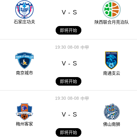
V
S
-
石家庄功夫
陕西联合月亮泊队
即将开始
19:30
08-08
中甲
V
S
-
南京城市
南通支云
即将开始
19:30
08-08
中甲
V
S
-
梅州客家
佛山南狮
即将开始