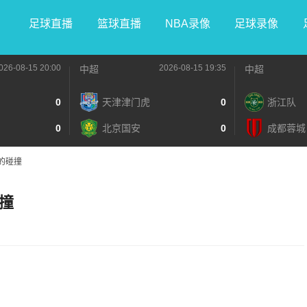
足球直播
篮球直播
NBA录像
足球录像
026-08-15 20:00
2026-08-15 19:35
中超
中超
0
天津津门虎
0
浙江队
0
北京国安
0
成都蓉城
的碰撞
撞