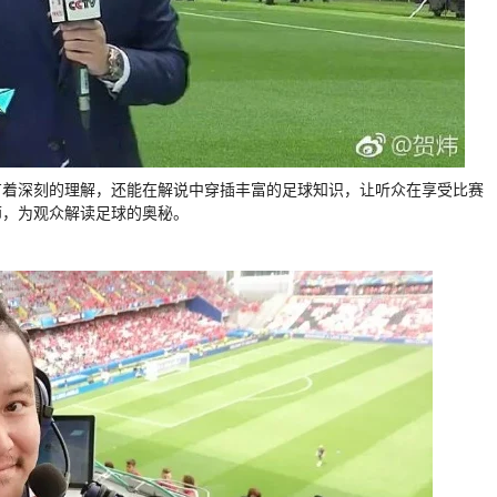
有着深刻的理解，还能在解说中穿插丰富的足球知识，让听众在享受比赛
师，为观众解读足球的奥秘。