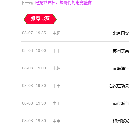
下一篇:
电竞世界杯，帅哥们的电竞盛宴
推荐比赛
08-07
19:35
中超
北京国安
08-08
19:00
中甲
苏州东吴
08-08
19:00
中超
青岛海牛
08-08
19:30
中甲
石家庄功夫
08-08
19:30
中甲
南京城市
08-08
19:30
中甲
梅州客家