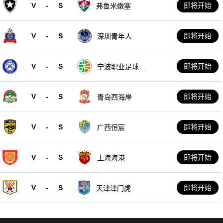
V
-
S
即将开始
弗鲁米嫩塞
V
-
S
即将开始
深圳青年人
V
-
S
即将开始
宁波职业足球俱
乐部
V
-
S
即将开始
青岛西海岸
V
-
S
即将开始
广西恒宸
V
-
S
即将开始
上海海港
V
-
S
即将开始
天津津门虎