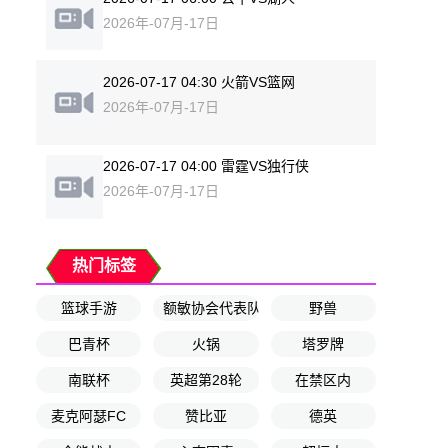
2026年-07月-17日
2026-07-17 04:30 火箭VS篮网
2026年-07月-17日
2026-07-17 04:00 雷霆VS独行侠
2026年-07月-17日
热门标签
篮球手游
额敏协会代表队
野兽
巴青杯
火锅
塔罗牌
南联杯
英超第28轮
在禁区内
麦克阿瑟FC
赞比亚
德英