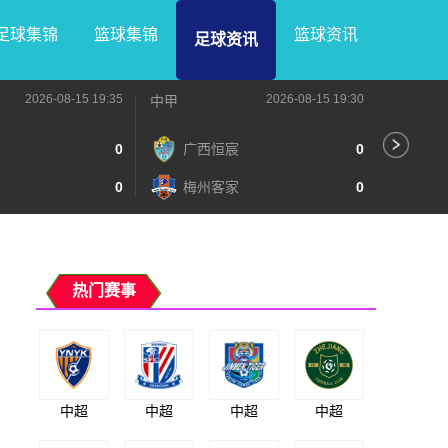
足球集锦
篮球集锦
篮球资讯
足球资讯
2026-08-15 19:35
2026-08-15 19:30
中甲
中甲
0
广西恒宸
0
无
0
梅州客家
0
广
热门赛事
中超
中超
中超
中超