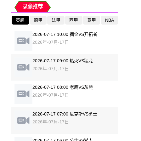
录像推荐
英超
德甲
法甲
西甲
意甲
NBA
2026-07-17 10:00 掘金VS开拓者
2026年-07月-17日
2026-07-17 09:00 热火VS猛龙
2026年-07月-17日
2026-07-17 08:00 老鹰VS灰熊
2026年-07月-17日
2026-07-17 07:00 尼克斯VS勇士
2026年-07月-17日
2026-07-17 06:00 公牛VS湖人