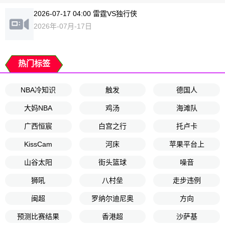
2026-07-17 04:00 雷霆VS独行侠
2026年-07月-17日
热门标签
NBA冷知识
触发
德国人
大妈NBA
鸡汤
海滩队
广西恒宸
白宫之行
托卢卡
KissCam
河床
苹果平台上
山谷太阳
街头篮球
噪音
狮吼
八村垒
走步违例
闽超
罗纳尔迪尼奥
方向
预测比赛结果
香港超
沙萨基