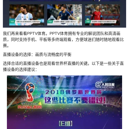
我们再来看看PPTV体育。PPTV体育拥有专业的解说团队和高清画
质，同时支持手机、平板等多终端观看，方便球迷们随时随地观看比
赛。
直播设备的选择：画质与流畅度的平衡
选择合适的直播设备也是观看世界杯直播的关键。以下是一些关于直
播设备的选择建议：