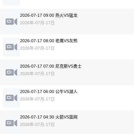
2026-07-17 09:00 热火VS猛龙
2026年-07月-17日
2026-07-17 08:00 老鹰VS灰熊
2026年-07月-17日
2026-07-17 07:00 尼克斯VS勇士
2026年-07月-17日
2026-07-17 06:00 公牛VS湖人
2026年-07月-17日
2026-07-17 04:30 火箭VS篮网
2026年-07月-17日