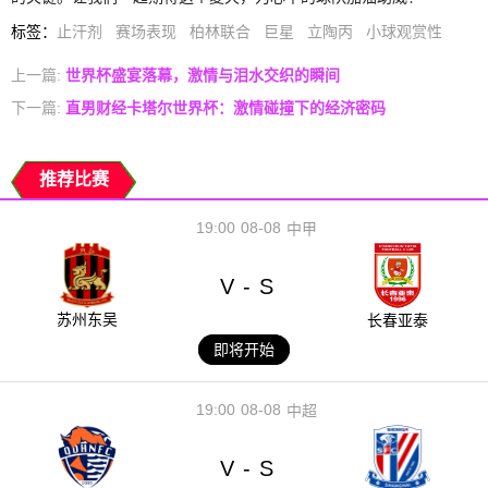
标签
：
止汗剂
赛场表现
柏林联合
巨星
立陶丙
小球观赏性
上一篇:
世界杯盛宴落幕，激情与泪水交织的瞬间
下一篇:
直男财经卡塔尔世界杯：激情碰撞下的经济密码
推荐比赛
19:00
08-08
中甲
V
S
-
苏州东吴
长春亚泰
即将开始
19:00
08-08
中超
V
S
-