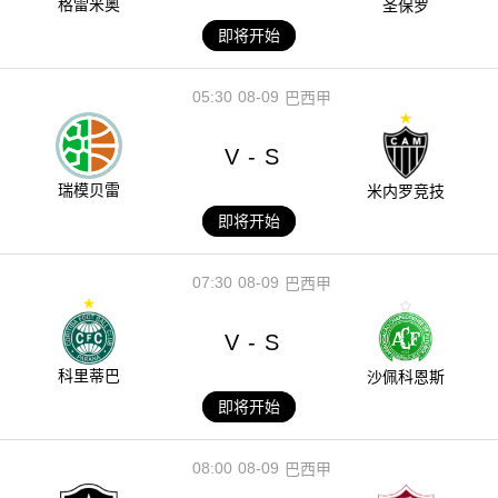
格雷米奥
圣保罗
即将开始
05:30
08-09
巴西甲
V
S
-
瑞模贝雷
米内罗竞技
即将开始
07:30
08-09
巴西甲
V
S
-
科里蒂巴
沙佩科恩斯
即将开始
08:00
08-09
巴西甲