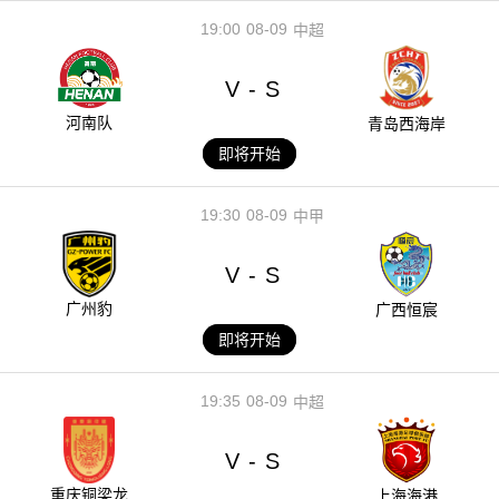
19:00
08-09
中超
V
S
-
河南队
青岛西海岸
即将开始
19:30
08-09
中甲
V
S
-
广州豹
广西恒宸
即将开始
19:35
08-09
中超
V
S
-
重庆铜梁龙
上海海港