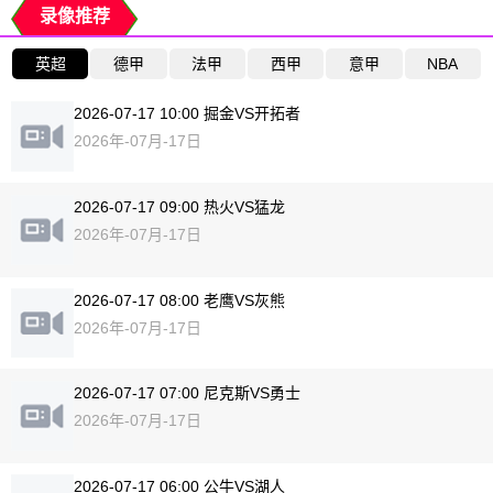
录像推荐
英超
德甲
法甲
西甲
意甲
NBA
2026-07-17 10:00 掘金VS开拓者
2026年-07月-17日
2026-07-17 09:00 热火VS猛龙
2026年-07月-17日
2026-07-17 08:00 老鹰VS灰熊
2026年-07月-17日
2026-07-17 07:00 尼克斯VS勇士
2026年-07月-17日
2026-07-17 06:00 公牛VS湖人