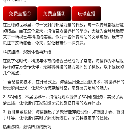
免费直播①
免费直播②
玩球直播
在足球的世界里，每一次射门都是力量的释放，每一次传球都是智慧
的结晶。而在这个夏天，海信官方世界杯的举办，无疑为全球球迷带
来了一场视觉与科技的盛宴。作为一名体育网站的文章编辑，我有幸
见证了这场盛会，今天，就让我带你一探究竟。
科技加持，观赛体验再升级
在数字化时代，科技与体育的结合已经成为了常态。海信作为本届世
界杯的官方合作伙伴，无疑将科技的魅力发挥到了极致。以下是我的
几个亮点：
1. 全息投影技术：在开幕式上，海信运用全息投影技术，将世界杯的
历史瞬间重现，让观众仿佛穿越时空，亲身感受足球的魅力。
2. 5G网络：本届世界杯，海信为观众提供了5G网络服务，实现了高
清直播，让球迷们在家就能享受到身临其境的观赛体验。
3. 智能穿戴设备：海信推出了多款智能穿戴设备，如智能手表、智能
手环等，让球迷们实时了解比赛进程，享受科技带来的便捷。
热血沸腾，激情四溢的赛场