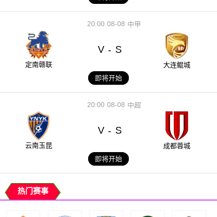
20:00
08-08
中甲
V
S
-
定南赣联
大连鲲城
即将开始
20:00
08-08
中超
V
S
-
云南玉昆
成都蓉城
即将开始
热门赛事