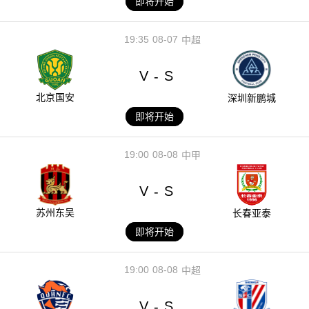
即将开始
19:35
08-07
中超
V
S
-
北京国安
深圳新鹏城
即将开始
19:00
08-08
中甲
V
S
-
苏州东吴
长春亚泰
即将开始
19:00
08-08
中超
V
S
-