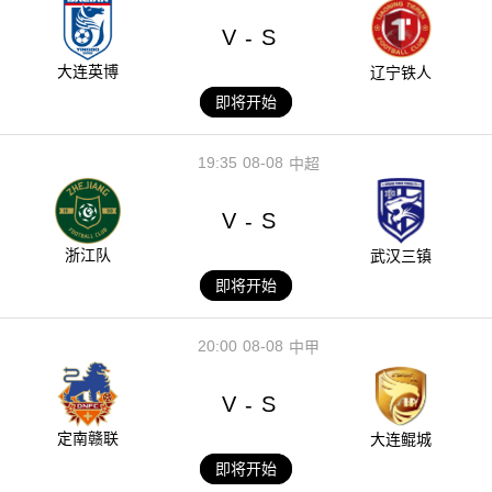
V
S
-
大连英博
辽宁铁人
即将开始
19:35
08-08
中超
V
S
-
浙江队
武汉三镇
即将开始
20:00
08-08
中甲
V
S
-
定南赣联
大连鲲城
即将开始