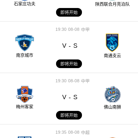
石家庄功夫
陕西联合月亮泊队
即将开始
19:30
08-08
中甲
V
S
-
南京城市
南通支云
即将开始
19:30
08-08
中甲
V
S
-
梅州客家
佛山南狮
即将开始
19:35
08-08
中超