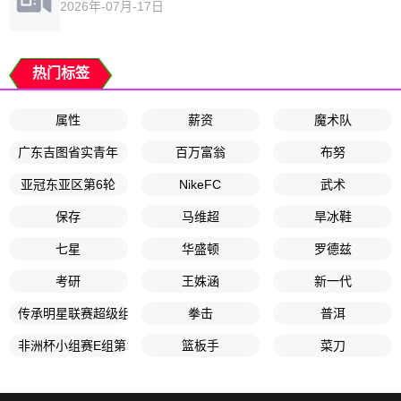
2026年-07月-17日
热门标签
属性
薪资
魔术队
广东吉图省实青年
百万富翁
布努
亚冠东亚区第6轮
NikeFC
武术
保存
马维超
旱冰鞋
七星
华盛顿
罗德兹
考研
王姝涵
新一代
传承明星联赛超级组第3轮
拳击
普洱
非洲杯小组赛E组第1轮
篮板手
菜刀