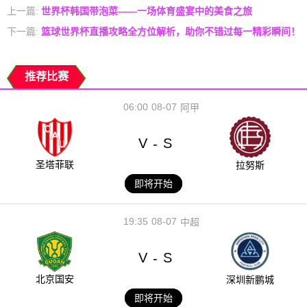
上一篇:
世界杯韩国带泡菜——一场体育盛宴中的美食之旅
下一篇:
篮球世界杯直播攻略全方位解析，助你不错过每一精彩瞬间！
推荐比赛
06:00
08-07
阿甲
V
S
-
圣塔菲联
拉努斯
即将开始
19:35
08-07
中超
V
S
-
北京国安
深圳新鹏城
即将开始