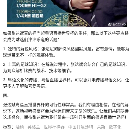
如果张达斌真的担当起粤语直播世界杯的重任，那么以下这些亮点将
会成为球迷们津津乐道的话题：
1. 独特的解说风格：张达斌的解说风格幽默风趣，富有激情，能够为
球迷带来不一样的观赛体验。
2. 丰富的足球知识：在解说过程中，张达斌会结合自己的足球知识，
为观众解析比赛的战术、技术等细节。
3. 粤语文化的传播：粤语直播世界杯，可以更好地传播粤语文化，让
更多人了解和喜爱粤语。
四、
张达斌粤语直播世界杯的可行性非常高。我们有理由相信，在他的解
说下，这场视听盛宴将会为球迷们带来无尽的欢乐。让我们共同期待
这场盛会，期待张达斌为我们带来一场别开生面的粤语直播世界杯！
标签
：
酒精
英格兰
世界杯神器
中国打赢沙特
莱斯
数字化