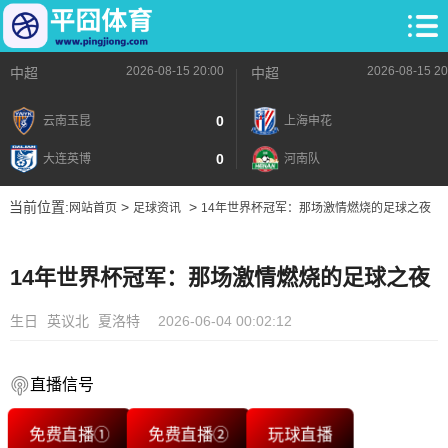
2026-08-15 20:00
2026-08-15 20
中超
中超
0
云南玉昆
上海申花
0
大连英博
河南队
当前位置:
>
>
网站首页
足球资讯
14年世界杯冠军：那场激情燃烧的足球之夜
14年世界杯冠军：那场激情燃烧的足球之夜
生日
英议北
夏洛特
2026-06-04 00:02:12
直播信号
免费直播①
免费直播②
玩球直播