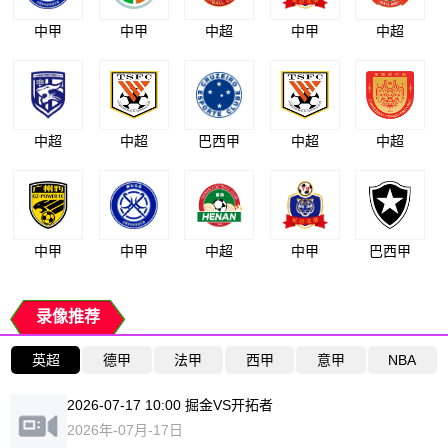
中甲
中甲
中超
中甲
中超
中超
中超
巴西甲
中超
中超
中甲
中甲
中超
中甲
巴西甲
录像推荐
英超
德甲
法甲
西甲
意甲
NBA
2026-07-17 10:00 掘金VS开拓者
2026年-07月-17日