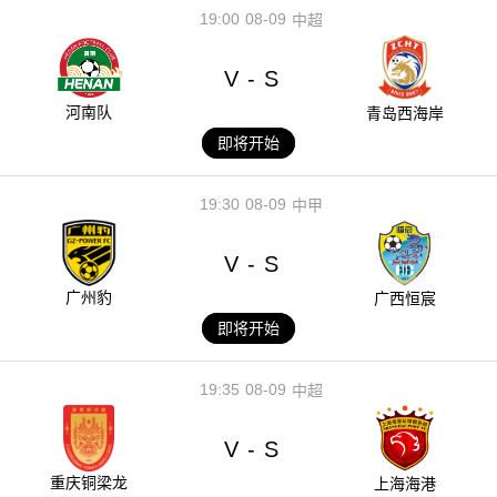
19:00
08-09
中超
V
S
-
河南队
青岛西海岸
即将开始
19:30
08-09
中甲
V
S
-
广州豹
广西恒宸
即将开始
19:35
08-09
中超
V
S
-
重庆铜梁龙
上海海港