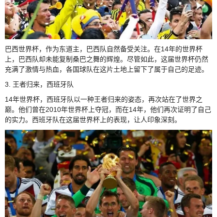
巴西世界杯，作为东道主，巴西队自然备受关注。在14年的世界杯
上，巴西队却未能复制桑巴之舞的辉煌。尽管如此，这届世界杯仍然
充满了激情与热血，各国球队在这片土地上留下了属于自己的足迹。
3. 王者归来，西班牙队
14年世界杯，西班牙队以一种王者归来的姿态，再次站在了世界之
巅。他们曾在2010年世界杯上夺冠，而在14年，他们再次证明了自己
的实力。西班牙队在这届世界杯上的表现，让人印象深刻。