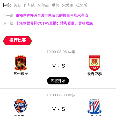
标签
：
关岛
巴萨队
萨尔超
手机
宋美娜
拉努斯
上一篇:
重播世界杯波兰波兰队背后的故事与战术亮点
下一篇:
卡塔尔世界杯CCTV5直播：精彩赛事，尽收眼底
推荐比赛
19:00
08-08
中甲
V
S
-
苏州东吴
长春亚泰
即将开始
19:00
08-08
中超
V
S
-