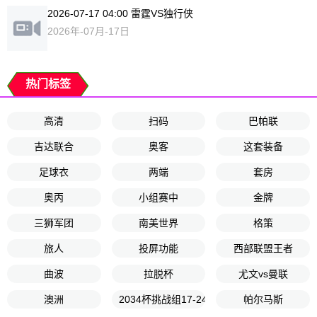
2026-07-17 04:00 雷霆VS独行侠
2026年-07月-17日
热门标签
高清
扫码
巴帕联
吉达联合
奥客
这套装备
足球衣
两端
套房
奥丙
小组赛中
金牌
三狮军团
南美世界
格策
旅人
投屏功能
西部联盟王者
曲波
拉脱杯
尤文vs曼联
澳洲
2034杯挑战组17-24名排位赛
帕尔马斯