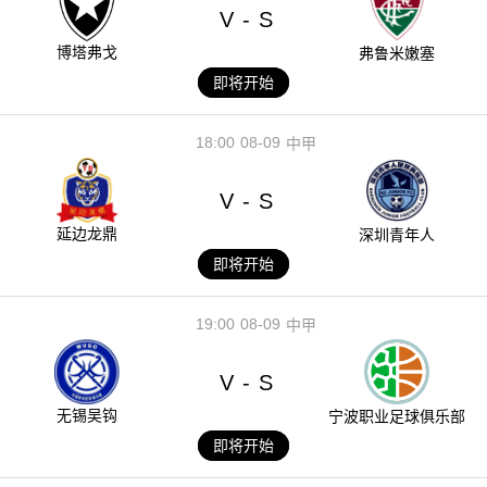
V
S
-
博塔弗戈
弗鲁米嫩塞
即将开始
18:00
08-09
中甲
V
S
-
延边龙鼎
深圳青年人
即将开始
19:00
08-09
中甲
V
S
-
无锡吴钩
宁波职业足球俱乐部
即将开始