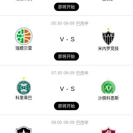
即将开始
05:30
08-09
巴西甲
V
S
-
瑞模贝雷
米内罗竞技
即将开始
07:30
08-09
巴西甲
V
S
-
科里蒂巴
沙佩科恩斯
即将开始
08:00
08-09
巴西甲