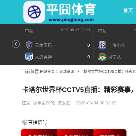
首页
2026-08-15 20:00
2
中超
中超
云南玉昆
0
上海申花
大连英博
0
河南队
当前位置:
>
>
网站首页
足球资讯
卡塔尔世界杯CCTV5直播：精彩
卡塔尔世界杯CCTV5直播：精彩赛事
庄家
德甲第20轮
波女联
2026-06-04 00:02:29
直播信号