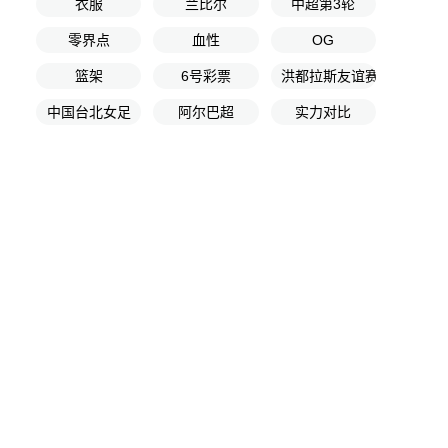
衣服
兰比尔
中超第3轮
零界点
血性
OG
篮架
6号彩票
洪都拉斯友谊赛
中国台北女足
阿尔巴超
实力对比