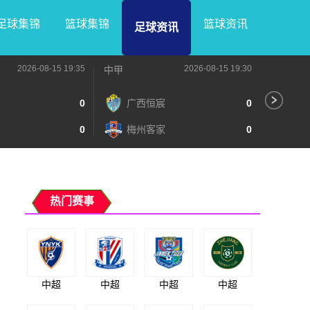
足球集锦
篮球集锦
篮球资讯
足球资讯
2026-08-15 19:35
2026-08-15 19:30
中甲
中甲
0
广西恒宸
0
无
0
梅州客家
0
广
热门赛事
中超
中超
中超
中超