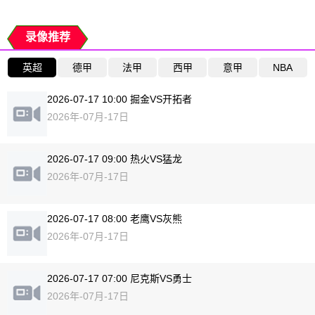
录像推荐
英超
德甲
法甲
西甲
意甲
NBA
2026-07-17 10:00 掘金VS开拓者
2026年-07月-17日
2026-07-17 09:00 热火VS猛龙
2026年-07月-17日
2026-07-17 08:00 老鹰VS灰熊
2026年-07月-17日
2026-07-17 07:00 尼克斯VS勇士
2026年-07月-17日