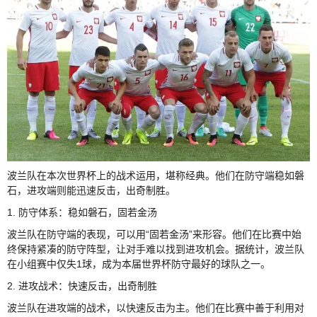
波兰队在本次世界杯上的战术运用，堪称经典。他们在防守端稳如磐
石，进攻端则能迅速反击，出奇制胜。
1. 防守体系：稳如磐石，固若金汤
波兰队在防守端的表现，可以用“固若金汤”来形容。他们在比赛中始
终保持紧凑的防守阵型，让对手难以找到进攻机会。据统计，波兰队
在小组赛中仅失1球，成为本届世界杯防守最好的球队之一。
2. 进攻战术：快速反击，出奇制胜
波兰队在进攻端的战术，以快速反击为主。他们在比赛中善于利用对