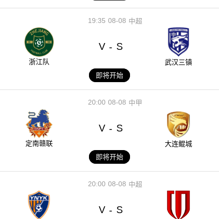
19:35
08-08
中超
V
S
-
浙江队
武汉三镇
即将开始
20:00
08-08
中甲
V
S
-
定南赣联
大连鲲城
即将开始
20:00
08-08
中超
V
S
-