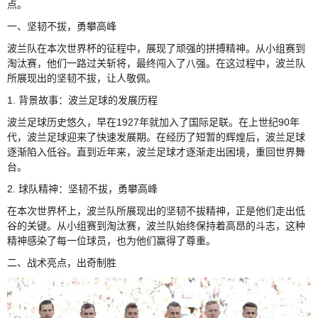
点。
一、坚韧不拔，勇攀高峰
波兰队在本次世界杯的征程中，展现了顽强的拼搏精神。从小组赛到
淘汰赛，他们一路过关斩将，最终闯入了八强。在这过程中，波兰队
所展现出的坚韧不拔，让人敬佩。
1. 背景故事：波兰足球的发展历程
波兰足球历史悠久，早在1927年就加入了国际足联。在上世纪90年
代，波兰足球迎来了快速发展期。在经历了短暂的辉煌后，波兰足球
逐渐陷入低谷。直到近年来，波兰足球才逐渐走出困境，重回世界舞
台。
2. 球队精神：坚韧不拔，勇攀高峰
在本次世界杯上，波兰队所展现出的坚韧不拔精神，正是他们走出低
谷的关键。从小组赛到淘汰赛，波兰队始终保持着高昂的斗志，这种
精神感染了每一位球员，也为他们赢得了尊重。
二、战术亮点，出奇制胜