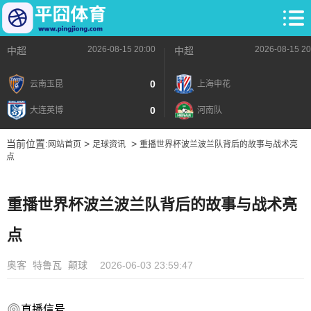
2026-08-15 20:00
2026-08-15 20
中超
中超
0
云南玉昆
上海申花
0
大连英博
河南队
当前位置:
>
>
网站首页
足球资讯
重播世界杯波兰波兰队背后的故事与战术亮
点
重播世界杯波兰波兰队背后的故事与战术亮
点
奥客
特鲁瓦
颠球
2026-06-03 23:59:47
直播信号