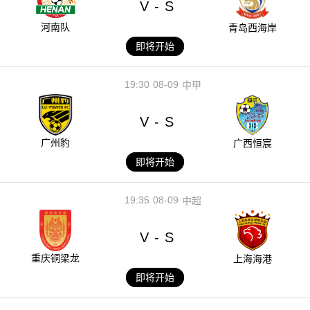
V
S
-
河南队
青岛西海岸
即将开始
19:30
08-09
中甲
V
S
-
广州豹
广西恒宸
即将开始
19:35
08-09
中超
V
S
-
重庆铜梁龙
上海海港
即将开始