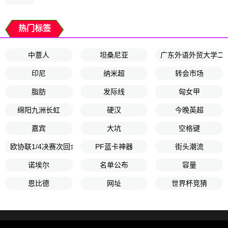
热门标签
中薏人
坦桑尼亚
广东外语外贸大学二
印尼
纳米超
转会市场
脂肪
发际线
匈女甲
绵阳九洲长虹
硬汉
今晚英超
嘉宾
大坑
空格键
欧协联1/4决赛次回合
PF蓝卡神器
街头潮流
诺埃尔
名单公布
容量
恩比德
网址
世界杯竞猜