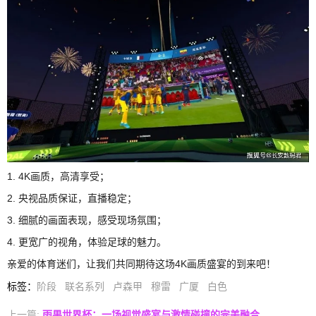
1. 4K画质，高清享受；
2. 央视品质保证，直播稳定；
3. 细腻的画面表现，感受现场氛围；
4. 更宽广的视角，体验足球的魅力。
亲爱的体育迷们，让我们共同期待这场4K画质盛宴的到来吧！
标签
：
阶段
联名系列
卢森甲
穆雷
广厦
白色
上一篇:
雨果世界杯：一场视觉盛宴与激情碰撞的完美融合