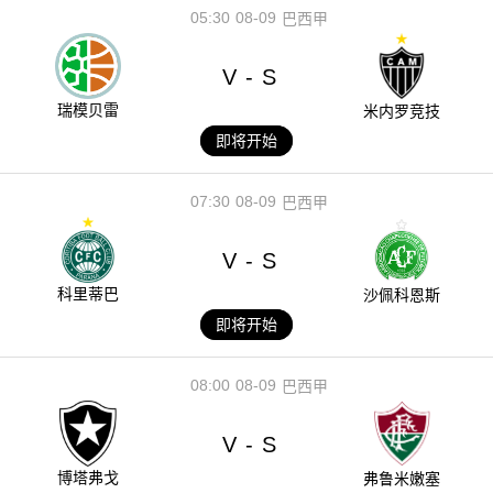
05:30
08-09
巴西甲
V
S
-
瑞模贝雷
米内罗竞技
即将开始
07:30
08-09
巴西甲
V
S
-
科里蒂巴
沙佩科恩斯
即将开始
08:00
08-09
巴西甲
V
S
-
博塔弗戈
弗鲁米嫩塞