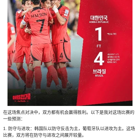
在这场焦点对决中，双方都有机会赢得胜利。以下是我对这场比赛的
一些预测：
1. 防守与进攻：韩国队以防守反击为主，葡萄牙队以进攻为主。这场
比赛，双方将在防守与进攻之间展开较量。