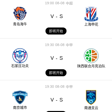
19:00
08-08
中超
V
S
-
青岛海牛
上海申花
即将开始
19:30
08-08
中甲
V
S
-
石家庄功夫
陕西联合月亮泊队
即将开始
19:30
08-08
中甲
V
S
-
南京城市
南通支云