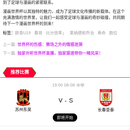
到了足球与漫画的紧密联系。
漫画世界杯以其独特的魅力，成为了足球文化传播的新载体。在这个
充满激情的世界里，让我们一起感受足球与漫画的奇妙碰撞，共同期
待下一个漫画世界杯的到来！
标签
：
欧青U19
春哥
比分倍率」
莱纳德和乔治
寿命
跑位
上一篇:
世界杯的伤感：赛场之外的情感涟漪
下一篇:
独家许昕世界杯直播，独家渠道带你一睹风采！
推荐比赛
19:00
08-08
中甲
V
S
-
苏州东吴
长春亚泰
即将开始