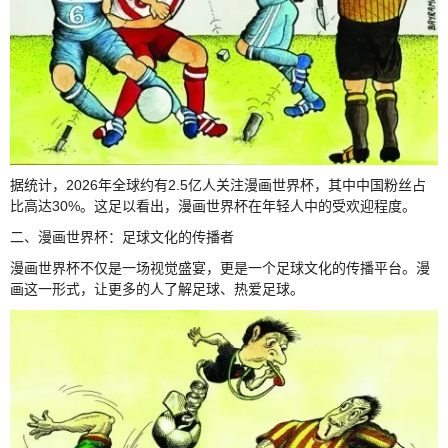
据统计，2026年全球约有2.5亿人关注漫画世界杯，其中中国粉丝占
比高达30%。这足以看出，漫画世界杯在年轻人中的受欢迎程度。
二、漫画世界杯：足球文化的传播者
漫画世界杯不仅是一场视觉盛宴，更是一个足球文化的传播平台。漫
画这一形式，让更多的人了解足球、热爱足球。