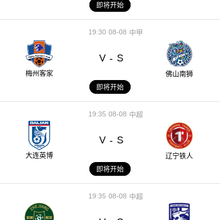
即将开始
19:30
08-08
中甲
V
S
-
梅州客家
佛山南狮
即将开始
19:35
08-08
中超
V
S
-
大连英博
辽宁铁人
即将开始
19:35
08-08
中超