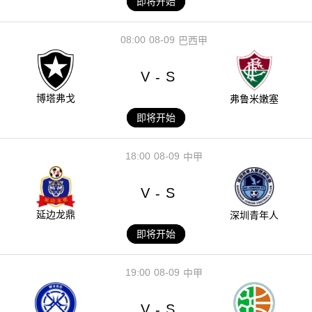
即将开始
08:00
08-09
巴西甲
V
S
-
博塔弗戈
弗鲁米嫩塞
即将开始
18:00
08-09
中甲
V
S
-
延边龙鼎
深圳青年人
即将开始
19:00
08-09
中甲
V
S
-