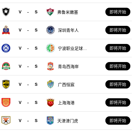
V
-
S
即将开始
弗鲁米嫩塞
V
-
S
即将开始
深圳青年人
V
-
S
即将开始
宁波职业足球俱
乐部
V
-
S
即将开始
青岛西海岸
V
-
S
即将开始
广西恒宸
V
-
S
即将开始
上海海港
V
-
S
即将开始
天津津门虎