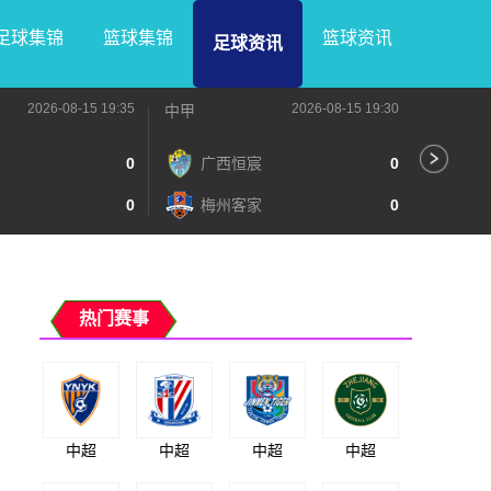
足球集锦
篮球集锦
篮球资讯
足球资讯
2026-08-15 19:35
2026-08-15 19:30
中甲
中甲
0
广西恒宸
0
无
0
梅州客家
0
广
热门赛事
中超
中超
中超
中超