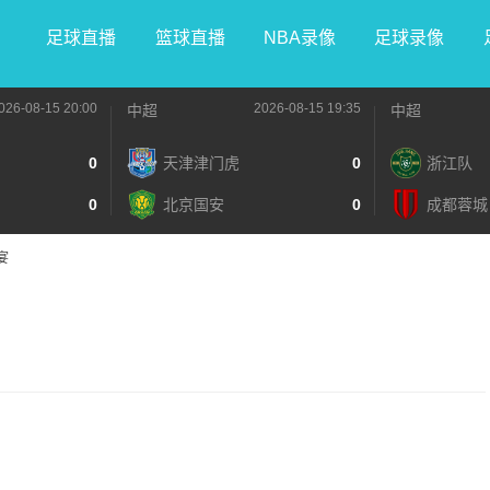
足球直播
篮球直播
NBA录像
足球录像
026-08-15 20:00
2026-08-15 19:35
中超
中超
0
天津津门虎
0
浙江队
0
北京国安
0
成都蓉城
宴