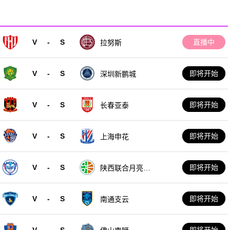
V
-
S
直播中
拉努斯
V
-
S
即将开始
深圳新鹏城
V
-
S
即将开始
长春亚泰
V
-
S
即将开始
上海申花
V
-
S
即将开始
陕西联合月亮泊
队
V
-
S
即将开始
南通支云
V
-
S
即将开始