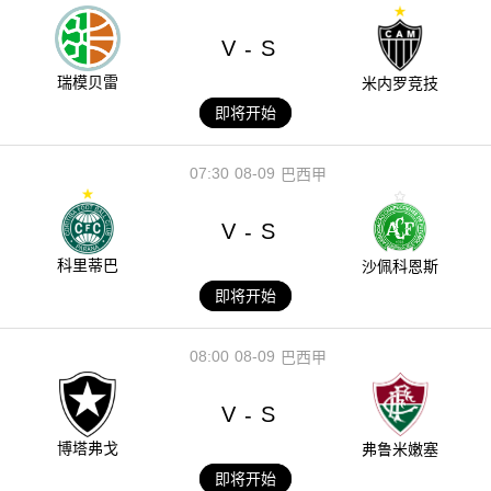
V
S
-
瑞模贝雷
米内罗竞技
即将开始
07:30
08-09
巴西甲
V
S
-
科里蒂巴
沙佩科恩斯
即将开始
08:00
08-09
巴西甲
V
S
-
博塔弗戈
弗鲁米嫩塞
即将开始