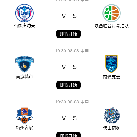
V
S
-
石家庄功夫
陕西联合月亮泊队
即将开始
19:30
08-08
中甲
V
S
-
南京城市
南通支云
即将开始
19:30
08-08
中甲
V
S
-
梅州客家
佛山南狮
即将开始