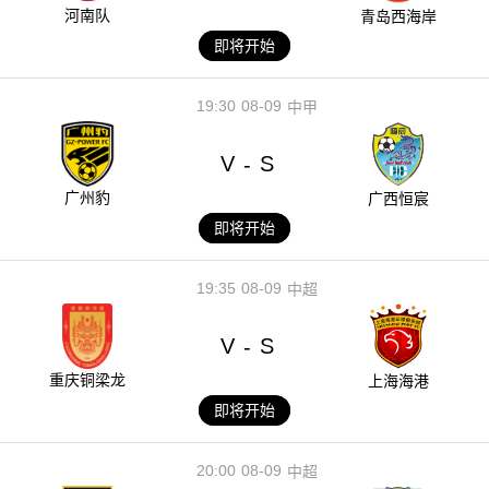
河南队
青岛西海岸
即将开始
19:30
08-09
中甲
V
S
-
广州豹
广西恒宸
即将开始
19:35
08-09
中超
V
S
-
重庆铜梁龙
上海海港
即将开始
20:00
08-09
中超