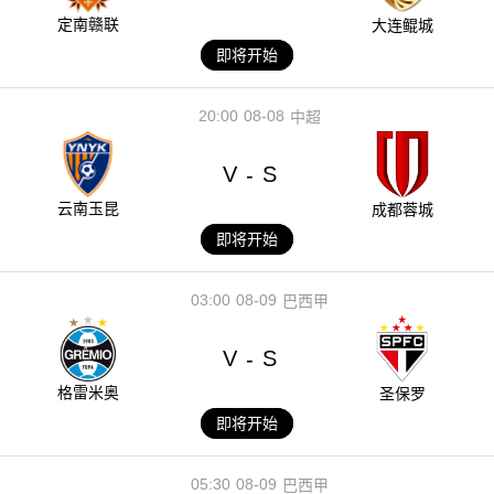
定南赣联
大连鲲城
即将开始
20:00
08-08
中超
V
S
-
云南玉昆
成都蓉城
即将开始
03:00
08-09
巴西甲
V
S
-
格雷米奥
圣保罗
即将开始
05:30
08-09
巴西甲