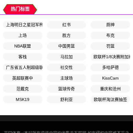
热门标签
上海明日之星冠军杯
红书
厕神
上场
胜方
布克
NBA联盟
中国男篮
罚篮
客栈
马拉加
欧联杯1/8决赛附加
广东省五人制超级联赛
社交性
多哈萨德
英超联赛中
主球场
KissCam
范戴克
篮球传奇
重庆和沧州
MSK19
舒利亚
欧联杯淘汰赛抽签