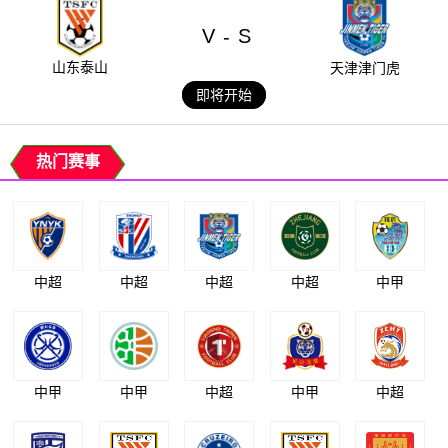
V
S
-
山东泰山
天津津门虎
即将开始
热门赛事
中超
中超
中超
中超
中甲
中甲
中甲
中超
中甲
中超