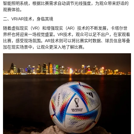
智能照明系统，根据比赛需求自动调节光线强度，为观众带来舒适的
观赛体验。
二、VR/AR技术，身临其境
随着虚拟现实（VR）和增强现实（AR）技术的不断发展，卡塔尔世
界杯也将迎来一场视觉盛宴。VR技术，观众可以足不出户，在家观看
比赛，感受现场氛围。AR技术则可以将比赛实时数据、球员信息等叠
加在现实场景中，让观众更深入地了解比赛。