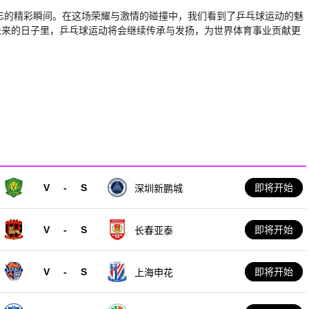
难忘的精彩瞬间。在这场荣耀与激情的碰撞中，我们看到了乒乓球运动的魅
未来的日子里，乒乓球运动将会继续传承与发扬，为世界体育事业贡献更
V
-
S
即将开始
深圳新鹏城
V
-
S
即将开始
长春亚泰
V
-
S
即将开始
上海申花