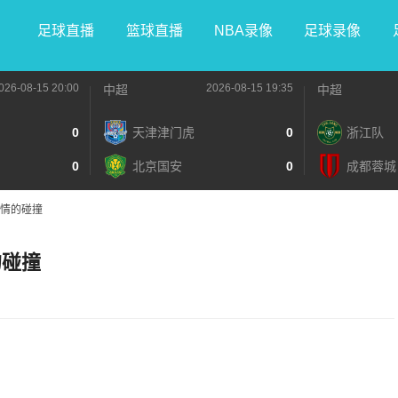
足球直播
篮球直播
NBA录像
足球录像
026-08-15 20:00
2026-08-15 19:35
中超
中超
0
天津津门虎
0
浙江队
0
北京国安
0
成都蓉城
激情的碰撞
的碰撞