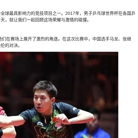
全球最具影响力的竞技项目之一。2017年，男子乒乓球世界杯在各国乒
今天，就让我们一起回顾这场荣耀与激情的碰撞。
，他们在赛场上展开了激烈的角逐。在这次比赛中，中国选手马龙、张继
绝伦的对决。