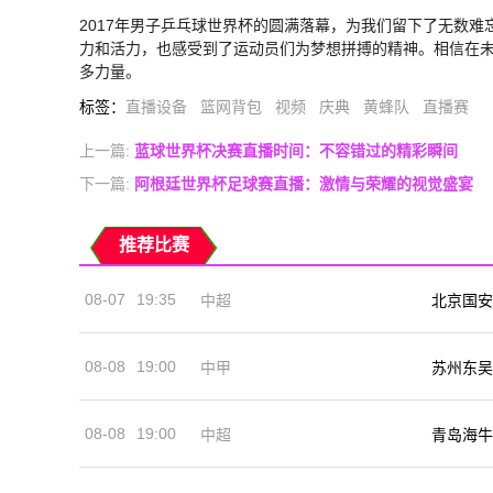
2017年男子乒乓球世界杯的圆满落幕，为我们留下了无数
力和活力，也感受到了运动员们为梦想拼搏的精神。相信在
多力量。
标签
：
直播设备
篮网背包
视频
庆典
黄蜂队
直播赛
上一篇:
蓝球世界杯决赛直播时间：不容错过的精彩瞬间
下一篇:
阿根廷世界杯足球赛直播：激情与荣耀的视觉盛宴
推荐比赛
08-07
19:35
中超
北京国安
08-08
19:00
中甲
苏州东吴
08-08
19:00
中超
青岛海牛