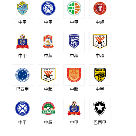
中甲
中甲
中甲
中超
中甲
中超
中超
中超
巴西甲
中超
中超
中甲
中甲
中超
中甲
巴西甲