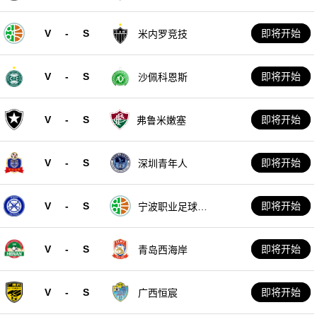
V
-
S
即将开始
米内罗竞技
V
-
S
即将开始
沙佩科恩斯
V
-
S
即将开始
弗鲁米嫩塞
V
-
S
即将开始
深圳青年人
V
-
S
即将开始
宁波职业足球俱
乐部
V
-
S
即将开始
青岛西海岸
V
-
S
即将开始
广西恒宸