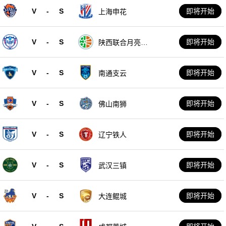
V
-
S
即将开始
上海申花
V
-
S
即将开始
陕西联合月亮泊
队
V
-
S
即将开始
南通支云
V
-
S
即将开始
佛山南狮
V
-
S
即将开始
辽宁铁人
V
-
S
即将开始
武汉三镇
V
-
S
即将开始
大连鲲城