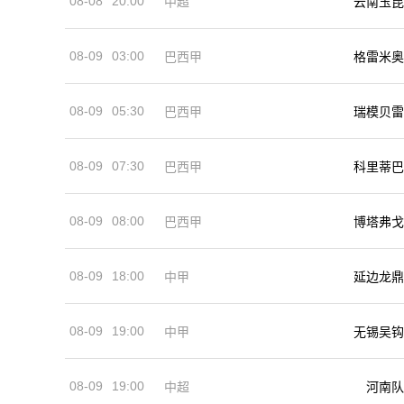
08-08
20:00
中超
云南玉昆
08-09
03:00
巴西甲
格雷米奥
08-09
05:30
巴西甲
瑞模贝雷
08-09
07:30
巴西甲
科里蒂巴
08-09
08:00
巴西甲
博塔弗戈
08-09
18:00
中甲
延边龙鼎
08-09
19:00
中甲
无锡吴钩
08-09
19:00
河南队
中超