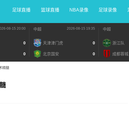
足球直播
篮球直播
NBA录像
足球录像
026-08-15 20:00
2026-08-15 19:35
中超
中超
0
天津津门虎
0
浙江队
0
北京国安
0
成都蓉城
术精髓
髓