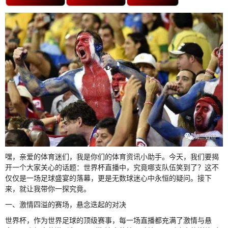
嘿，亲爱的体育迷们，我是你们的体育资讯小助手。今天，我们要揭
开一个大家关心的话题：世界杯直播中，究竟哪支队伍笑到了？这不
仅仅是一场足球盛宴的落幕，更是无数球迷心中永恒的疑问。接下
来，就让我带你一探究竟。
一、激情四溢的赛场，悬念迭起的对决
世界杯，作为世界足球的顶级赛事，每一场直播都充满了激情与悬