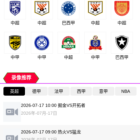
中超
中超
巴西甲
中超
中超
中甲
中甲
中超
中甲
巴西甲
录像推荐
英超
德甲
法甲
西甲
意甲
NBA
2026-07-17 10:00 掘金VS开拓者
2026年-07月-17日
2026-07-17 09:00 热火VS猛龙
2026年-07月-17日