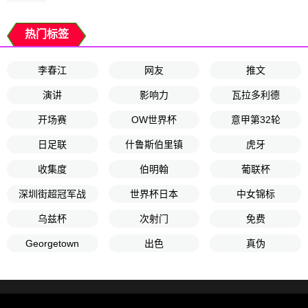
热门标签
李春江
网友
推文
演讲
影响力
瓦拉多利德
开场赛
OW世界杯
意甲第32轮
日足联
什鲁斯伯里镇
虎牙
收集度
伯明翰
葡联杯
深圳街超冠军战
世界杯日本
中女锦标
乌兹杯
次射门
免费
Georgetown
出色
真伪