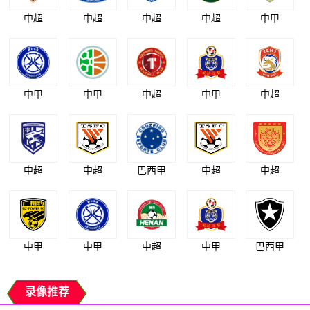
中超
中超
中超
中超
中甲
中甲
中甲
中超
中甲
中超
中超
中超
巴西甲
中超
中超
中甲
中甲
中超
中甲
巴西甲
录像推荐