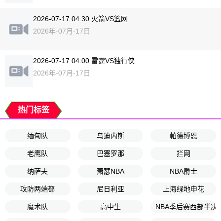
2026-07-17 04:30 火箭VS篮网
2026年-07月-17日
2026-07-17 04:00 雷霆VS独行侠
2026年-07月-17日
热门标签
缅甸队
乌迪内斯
帕德博恩
老鹰队
巴塞罗那
拦网
纳萨夫
萧瑟NBA
NBA爵士
攻防两端都
尼日利亚
上海绿地申花
魔术队
高中生
NBA季后赛西部半决