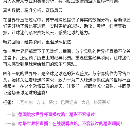
为大家带来专业的赛事分析，共同度过激情四溢的世界杯时刻。
真实数据，精准分析，赛场风云
在世界杯直播过程中，苏宁易购还提供了详实的数据分析，帮助球迷
们更好地了解比赛进程。实时更新的进球、助攻、黄牌、红牌等数
据，让球迷们紧跟赛场风云，感受足球的魅力。
精彩回顾，经典瞬间，重温足球记忆
每一届世界杯都留下了无数经典瞬间，苏宁易购的世界杯直播不仅关
注当下，还回顾了历史上的经典比赛。重温这些经典瞬间，让球迷们
再次感受到足球带给我们的欢乐与感动。
四年一度的世界杯，是全球足球迷的狂欢盛宴。苏宁易购作为零售巨
头，始终关注着球迷的需求，致力于为广大球迷提供优质的世界杯直
播服务。在这个激情四溢的夏天，让我们一起跟随苏宁易购，共同见
证这场全球足球的盛宴！
标签
：
卡瓦哈尔
方式
萨尔
巴西记者
大选
朴茨茅斯
上一篇:
德国跳水世界杯直播攻略：精彩不容错过！
下一篇:
哈塔世界杯直播：在线观看攻略，不容错过的精彩瞬间！