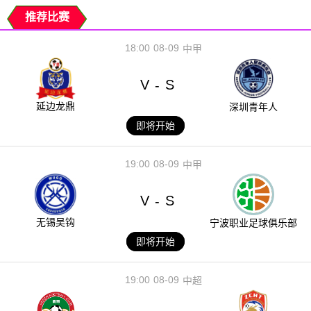
推荐比赛
18:00
08-09
中甲
V
S
-
延边龙鼎
深圳青年人
即将开始
19:00
08-09
中甲
V
S
-
无锡吴钩
宁波职业足球俱乐部
即将开始
19:00
08-09
中超