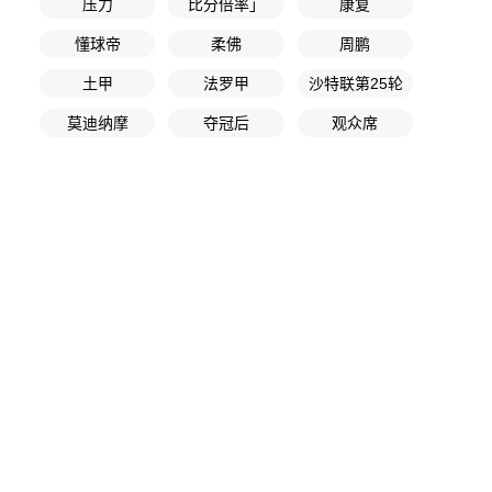
压力
比分倍率」
康复
懂球帝
柔佛
周鹏
土甲
法罗甲
沙特联第25轮
莫迪纳摩
夺冠后
观众席