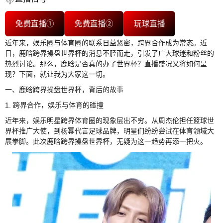
免费直播①
免费直播②
玩球直播
近年来，娱乐圈与体育圈的联系日益紧密，跨界合作成为常态。近
日，鹿晗跨界操盘世界杯的消息不胫而走，引发了广大球迷和粉丝的
热烈讨论。那么，鹿晗是否真的办了世界杯？直播盛况又将如何呈
现？下面，就让我为大家这一切。
一、鹿晗跨界操盘世界杯，背后的故事
1. 跨界合作，娱乐与体育的碰撞
近年来，娱乐明星跨界体育圈的现象层出不穷。从周杰伦担任篮球世
界杯推广大使，到杨幂代言足球品牌，明星们纷纷尝试在体育领域大
展拳脚。此次鹿晗跨界操盘世界杯，无疑为这一趋势再添一把火。