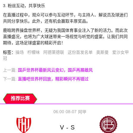
3. 粉丝互动，共享快乐
在直播过程中，观众可以参与互动环节，与主持人、解说员及球迷们
共同分享快乐。此外，还有机会赢取丰厚奖品。
鹿晗跨界操盘世界杯，无疑为我国体育事业注入了新的活力。而此次
直播盛况，也将为广大球迷带来一场视觉与听觉的盛宴。让我们共同
期待，这场足球盛宴的精彩开启！
标签
：
操场
柠檬味
阿德莱德联
这份首发名单
奥斯曼
爱沙女甲
冠
上一篇:
国乒世界杯最新风云变幻，国乒再展雄风
下一篇:
直播吧世界杯回放，精彩瞬间不再错过
推荐比赛
06:00
08-07
阿甲
V
S
-