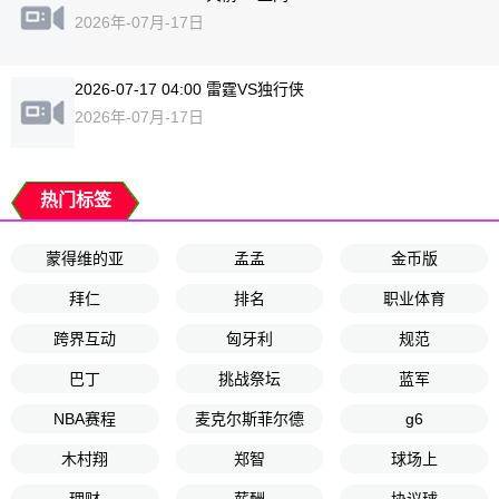
2026年-07月-17日
2026-07-17 04:00 雷霆VS独行侠
2026年-07月-17日
热门标签
蒙得维的亚
孟孟
金币版
拜仁
排名
职业体育
跨界互动
匈牙利
规范
巴丁
挑战祭坛
蓝军
NBA赛程
麦克尔斯菲尔德
g6
木村翔
郑智
球场上