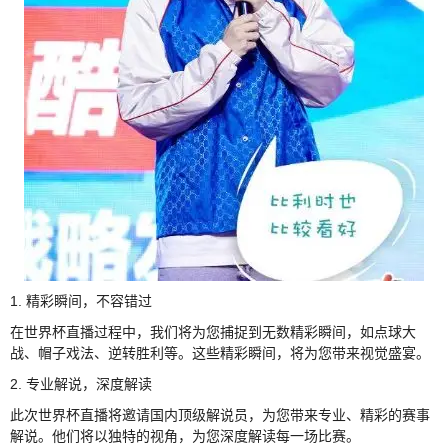
1. 精彩瞬间，不容错过
在世界杯直播过程中，我们将为您捕捉到无数精彩瞬间，如点球大
战、帽子戏法、逆转胜利等。这些精彩瞬间，将为您带来视觉盛宴。
2. 专业解说，深度解读
此次世界杯直播将邀请国内顶级解说员，为您带来专业、精彩的赛事
解说。他们将以独特的视角，为您深度解读每一场比赛。