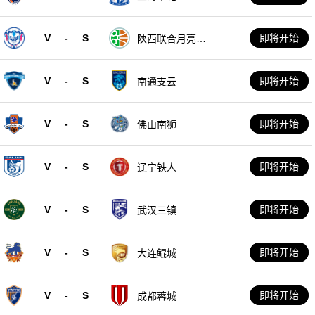
V
-
S
即将开始
陕西联合月亮泊
队
V
-
S
即将开始
南通支云
V
-
S
即将开始
佛山南狮
V
-
S
即将开始
辽宁铁人
V
-
S
即将开始
武汉三镇
V
-
S
即将开始
大连鲲城
V
-
S
即将开始
成都蓉城