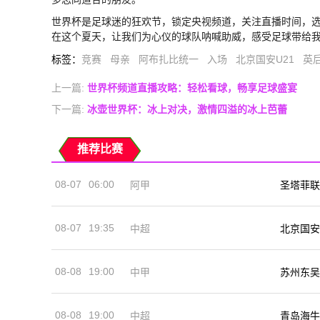
世界杯是足球迷的狂欢节，锁定央视频道，关注直播时间，
在这个夏天，让我们为心仪的球队呐喊助威，感受足球带给
标签
：
竞赛
母亲
阿布扎比统一
入场
北京国安U21
英
上一篇:
世界杯频道直播攻略：轻松看球，畅享足球盛宴
下一篇:
冰壶世界杯：冰上对决，激情四溢的冰上芭蕾
推荐比赛
08-07
06:00
阿甲
圣塔菲联
08-07
19:35
中超
北京国安
08-08
19:00
中甲
苏州东吴
08-08
19:00
中超
青岛海牛