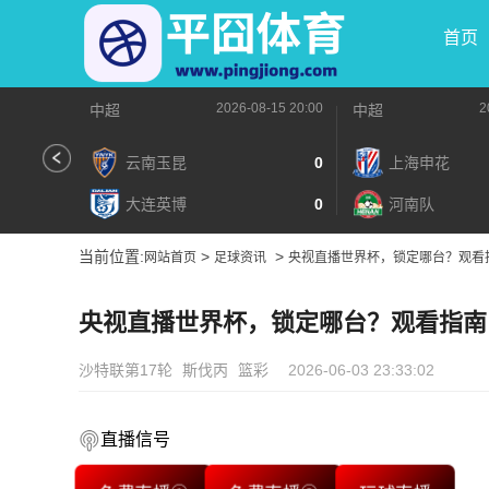
首页
2026-08-15 20:00
2
中超
中超
云南玉昆
0
上海申花
大连英博
0
河南队
当前位置:
>
>
网站首页
足球资讯
央视直播世界杯，锁定哪台？观看
央视直播世界杯，锁定哪台？观看指南
沙特联第17轮
斯伐丙
篮彩
2026-06-03 23:33:02
直播信号