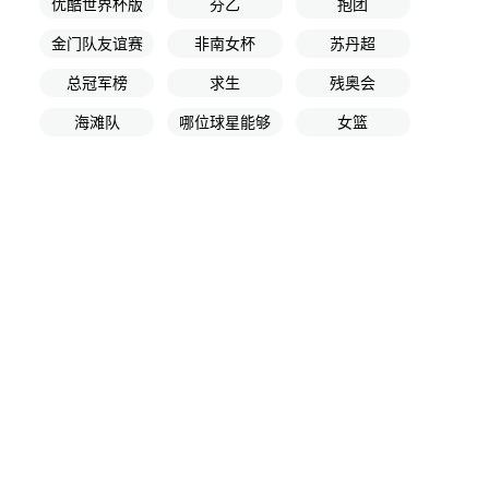
优酷世界杯版
芬乙
抱团
金门队友谊赛
非南女杯
苏丹超
总冠军榜
求生
残奥会
海滩队
哪位球星能够
女篮