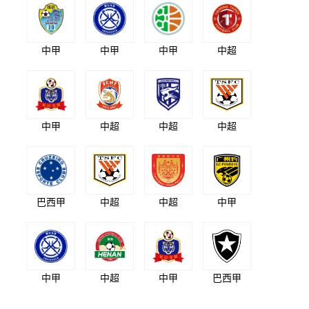
中甲
中甲
中甲
中超
中甲
中超
中超
中超
巴西甲
中超
中超
中甲
中甲
中超
中甲
巴西甲