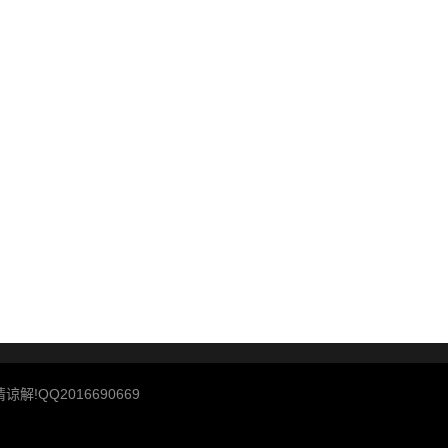
QQ2016690669