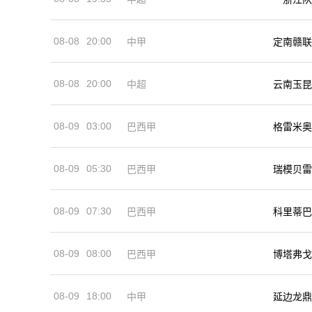
08-08
20:00
中甲
定南赣联
08-08
20:00
中超
云南玉昆
08-09
03:00
巴西甲
格雷米奥
08-09
05:30
巴西甲
瑞模贝雷
08-09
07:30
巴西甲
科里蒂巴
08-09
08:00
巴西甲
博塔弗戈
08-09
18:00
中甲
延边龙鼎