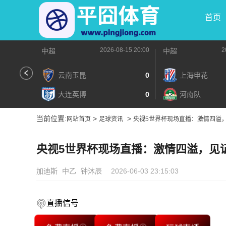
首页
2026-08-15 20:00
2
中超
中超
云南玉昆
0
上海申花
大连英博
0
河南队
当前位置:
>
>
网站首页
足球资讯
央视5世界杯现场直播：激情四溢
央视5世界杯现场直播：激情四溢，见
加迪斯
中乙
钟沐辰
2026-06-03 23:15:03
直播信号